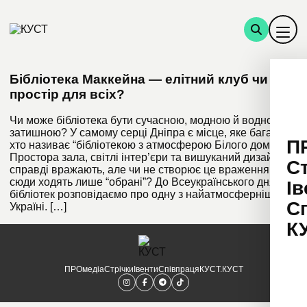
Бібліотека Маккейна — елітний клуб чи
простір для всіх?
Чи може бібліотека бути сучасною, модною й водночас
затишною? У самому серці Дніпра є місце, яке багато
П
хто називає “бібліотекою з атмосферою Білого дому”.
Простора зала, світлі інтер’єри та вишуканий дизайн
С
справді вражають, але чи не створює це враження, що
сюди ходять лише “обрані”? До Всеукраїнського дня
Ів
бібліотек розповідаємо про одну з найатмосферніших в
С
Україні. […]
К
ПРОмедіа
Стрічки
Івенти
Співпраця
КУСТ.КУСТ