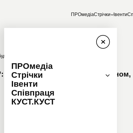
ПРОмедіа
Стрічки
Івенти
Сп
ПРОмедіа
 з’ясовуємо, що буде з рестораном, 
Стрічки
Івенти
Співпраця
КУСТ.КУСТ