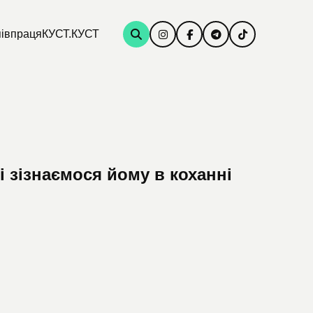
івпраця
КУСТ.КУСТ
і зізнаємося йому в коханні