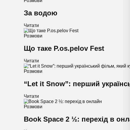
Розмови
За водою
Читати
Розмови
Що таке P.os.pelov Fest
Читати
Розмови
“Let it Snow”: перший українс
Читати
Розмови
Book Space 2 ½: перехід в он