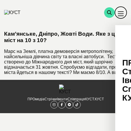
Кам’янське, Дніпро, Жовті Води. Яке з цих
міст на 10 з 10?
Марс на Землі, платна демоверсія метрополітену,
найсильніша дівчина світу та власні автобуси. Тест
П
створено до Міжнародного дня міст, який щорічно
відзначається 31 жовтня. Спробуємо відгадати, про які
С
міста йдеться в нашому тексті? Ми маємо 8/10. А ви?
Ів
С
К
ПРОмедіа
Стрічки
Івенти
Співпраця
КУСТ.КУСТ