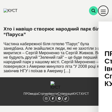
Хто і навіщо створює народний парк біля
“Паруса”
Частина набережної біля готелю “Парус” була
занедбана. Але знайшлися люди, які не захотіли з цим
П
миритися – Сергій Мироненко та Сергій Живков. Вони
не будують другий “Зелений гай” – це буде перший
С
народний парк у нашому місті. Сергій Мироненко –
повернувся з Америки минулого літа “У 2008 році я
Ів
закінчив НГУ і поїхав в Америку […]
С
К
ПРОмедіа
Стрічки
Івенти
Співпраця
КУСТ.КУСТ