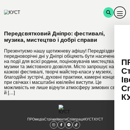
Передсвятковий Дніпро: фестивалі,
музика, мистецтво і добрі справи
Презентуємо нашу щотижневу афішу! Передріздвяні та
передноворічні дні у Дніпрі обіцяють бути насиченими
П
на події для всієї родини, поціновувачів мистецтва,
музики та змістовного дозвілля. Місто запрошує на
С
казкові фестивалі, творчі майстер-класи у музеях,
благодійні зустрічі, духовні практики, камерні концерти
Ів
при свічках і масштабні ювілейні виступи. Це
С
можливість не лише відчути атмосферу зимових свят, а
й […]
К
ПРОмедіа
Стрічки
Івенти
Співпраця
КУСТ.КУСТ