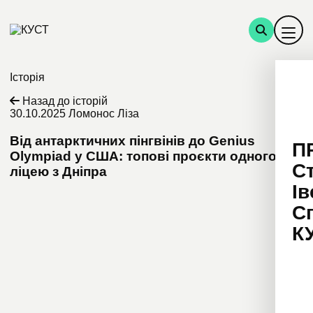
Історія
Назад до історій
30.10.2025
Ломонос Ліза
Від антарктичних пінгвінів до Genius
П
Olympiad у США: топові проєкти одного
С
ліцею з Дніпра
Ів
С
К