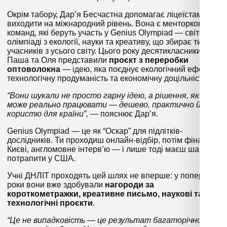
Окрім табору, Дар’я Бесчастна допомагає ліцеїстам
виходити на міжнародний рівень. Вона є менторкою
команд, які беруть участь у Genius Olympiad
—
світовій
олімпіаді з екології, науки та креативу, що збирає тисячі
учасників з усього світу. Цього року десятикласники
Паша та Оля представили
проєкт з переробки
оптоволокна
—
ідею, яка поєднує екологічний ефект,
технологічну продуманість та економічну доцільність.
“Вони шукали не просто гарну ідею, а рішення, яке
може реально працювати — дешево, практично й з
користю для країни”, —
пояснює Дар’я.
Genius Olympiad
—
це як “Оскар” для підлітків-
дослідників. Ти проходиш онлайн-відбір, потім фінал у
Києві, англомовне інтерв’ю — і лише тоді маєш шанс
потрапити у США.
Учні ДНЛІТ проходять цей шлях не вперше: у попередні
роки вони вже здобували
нагороди за
короткометражки, креативне письмо, наукові та
технологічні проєкти
.
“Це не випадковість — це результат багаторічної