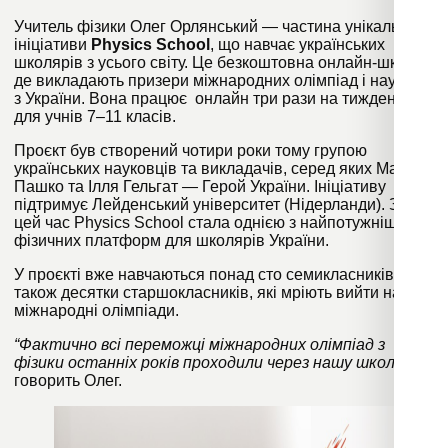
Учитель фізики Олег Орлянський — частина унікальної
ініціативи
Physics School
, що навчає українських
школярів з усього світу. Це безкоштовна онлайн-школа,
де викладають призери міжнародних олімпіад і науковці
з України. Вона працює онлайн три рази на тиждень
для учнів 7–11 класів.
Проєкт був створений чотири роки тому групою
українських науковців та викладачів, серед яких Максим
Пашко та Ілля Гельгат
—
Герой України. Ініціативу
підтримує Лейденський університет (Нідерланди). За
цей час Physics School стала однією з найпотужніших
фізичних платформ для школярів України.
У проєкті вже навчаються понад сто семикласників, а
також десятки старшокласників, які мріють вийти на
міжнародні олімпіади.
“Фактично всі переможці міжнародних олімпіад з
фізики останніх років проходили через нашу школу”, —
говорить Олег.