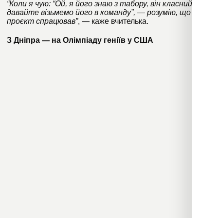
“Коли я чую: “Ой, я його знаю з табору, він класний,
давайте візьмемо його в команду”, — розумію, що цей
проєкт спрацював”
, — каже вчителька.
З Дніпра — на Олімпіаду геніїв у США