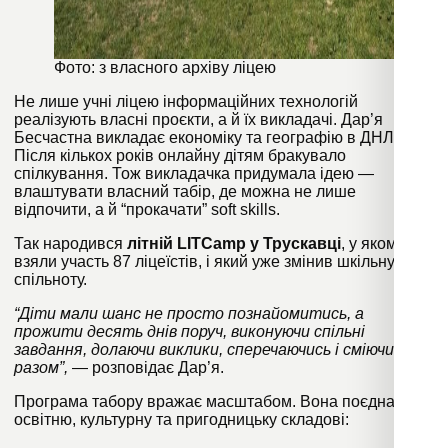
Фото: з власного архіву ліцею
Не лише учні ліцею інформаційних технологій
реалізують власні проєкти, а й їх викладачі. Дар’я
Бесчастна викладає економіку та географію в ДНЛІТ.
Після кількох років онлайну дітям бракувало
спілкування. Тож викладачка придумала ідею —
влаштувати власний табір, де можна не лише
відпочити, а й “прокачати” soft skills.
Так народився
літній LITCamp у Трускавці
, у якому
взяли участь 87 ліцеїстів, і який уже змінив шкільну
спільноту.
“Діти мали шанс не просто познайомитись, а
прожити десять днів поруч, виконуючи спільні
завдання, долаючи виклики, сперечаючись і сміючись
разом”,
— розповідає Дар’я.
Програма табору вражає масштабом. Вона поєднала
освітню, культурну та пригодницьку складові: