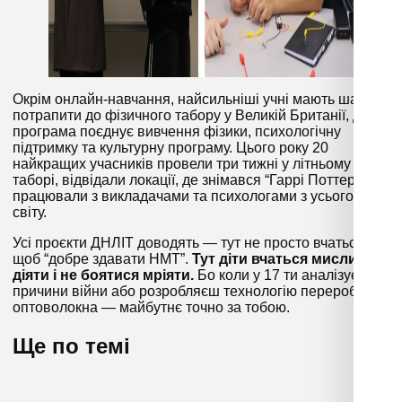
Окрім онлайн-навчання, найсильніші учні мають шанс
потрапити до фізичного табору у Великій Британії, де
програма поєднує вивчення фізики, психологічну
підтримку та культурну програму. Цього року 20
найкращих учасників провели три тижні у літньому
таборі, відвідали локації, де знімався “Гаррі Поттер”,
працювали з викладачами та психологами з усього
світу.
Усі проєкти ДНЛІТ доводять — тут не просто вчаться,
щоб “добре здавати НМТ”.
Тут діти вчаться мислити,
діяти і не боятися мріяти.
Бо коли у 17 ти аналізуєш
причини війни або розробляєш технологію переробки
оптоволокна — майбутнє точно за тобою.
Ще по темі