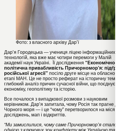
Фото: з власного архіву Дарʼї
Дарʼя Городецька
—
учениця ліцею інформаційних
технологій, яка вже має чотири перемоги у Малій
академії наук Україні. Її дослідження
“Економічно-
політична привабливість Причорномор’я: підґрунтя
російської агресії”
посіло друге місце на обласному
етапі МАН. Це не просто реферат на історичну тему, а
глибокий аналіз причин сучасної війни, що поєднує
економіку, геополітику та історію.
Все почалося з випадкової розмови з науковим
керівником. Дарʼя запитала, чому Росія так прагне до
Чорного моря — і це “чому” перетворилося на місяці
досліджень, мап і відкриттів.
“Ми замислилися, чому саме Причорномор’я стало
однією з ключових зон конфлікту між Україною та