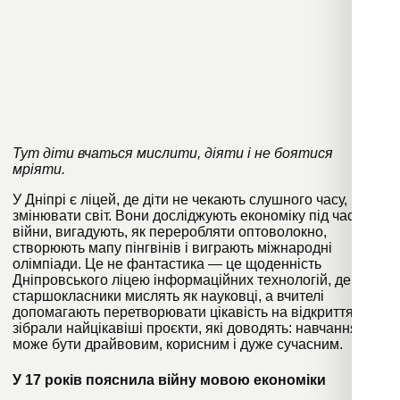
Тут діти вчаться мислити, діяти і не боятися
мріяти.
У Дніпрі є ліцей, де діти не чекають слушного часу, щоб
змінювати світ. Вони досліджують економіку під час
війни, вигадують, як переробляти оптоволокно,
створюють мапу пінгвінів і виграють міжнародні
олімпіади. Це не фантастика — це щоденність
Дніпровського ліцею інформаційних технологій, де
старшокласники мислять як науковці, а вчителі
допомагають перетворювати цікавість на відкриття. Ми
зібрали найцікавіші проєкти, які доводять: навчання
може бути драйвовим, корисним і дуже сучасним.
У 17 років пояснила війну мовою економіки