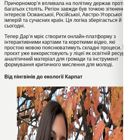
Причорномор’я впливала на політику держав протягом
багатьох століть. Регіон завжди був точкою зіткнення
інтересів Османської, Російської, Австро-Угорської
імперій та сучасних країн. Ця логіка зберігається й
сьогодні.
Тепер Дарʼя мріє створити онлайн-платформу з
інтерактивними картами та короткими відео, які
простою мовою пояснюватимуть складні процеси. Її
проєкт уже використовують у ліцеї як освітній ресурс,
аналітичний матеріал для громади та інструмент
формування критичного мислення для молоді.
Від пінгвінів до екології Карпат