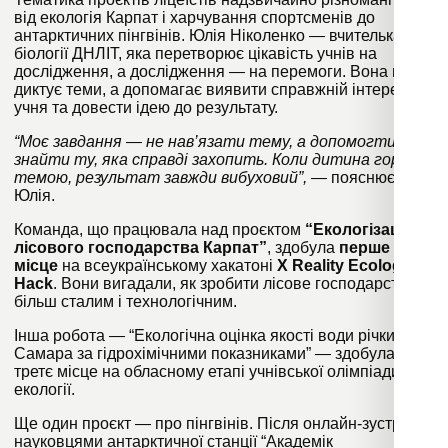
від екологія Карпат і харчування спортсменів до
антарктичних пінгвінів. Юлія Ніколенко
—
вчителька
біології ДНЛІТ, яка перетворює цікавість учнів на
дослідження, а дослідження
—
на перемоги. Вона не
диктує теми, а допомагає виявити справжній інтерес
учня та довести ідею до результату.
“Моє завдання — не нав’язати тему, а допомогти
знайти ту, яка справді захопить. Коли дитина горить
темою, результат завжди вибуховий”,
—
пояснює
Юлія.
Команда, що працювала над проєктом
“Екологізація
лісового господарства Карпат”
, здобула
перше
місце
на всеукраїнському хакатоні
X Reality Ecological
Hack
. Вони вигадали, як зробити лісове господарство
більш сталим і технологічним.
Інша робота
—
“Екологічна оцінка якості води річки
Самара за гідрохімічними показниками”
—
здобула
третє місце на обласному етапі учнівської олімпіади з
екології.
Ще один проєкт — про пінгвінів. Після онлайн-зустрічі з
науковцями антарктичної станції “Академік