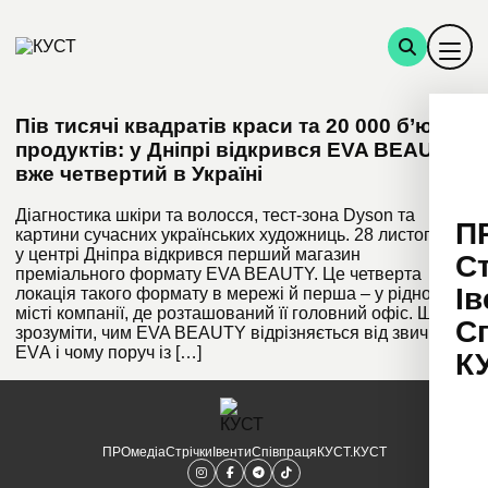
Пів тисячі квадратів краси та 20 000 б’юті-
продуктів: у Дніпрі відкрився EVA BEAUTY,
вже четвертий в Україні
Діагностика шкіри та волосся, тест-зона Dyson та
П
картини сучасних українських художниць. 28 листопада
у центрі Дніпра відкрився перший магазин
С
преміального формату EVA BEAUTY. Це четверта
Ів
локація такого формату в мережі й перша – у рідному
місті компанії, де розташований її головний офіс. Щоб
С
зрозуміти, чим EVA BEAUTY відрізняється від звичної
EVА і чому поруч із […]
К
ПРОмедіа
Стрічки
Івенти
Співпраця
КУСТ.КУСТ