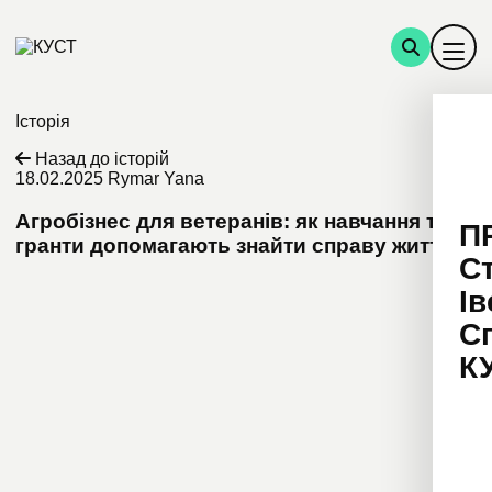
Історія
Назад до історій
18.02.2025
Rymar Yana
Агробізнес для ветеранів: як навчання та
П
гранти допомагають знайти справу життя
С
Ів
С
К