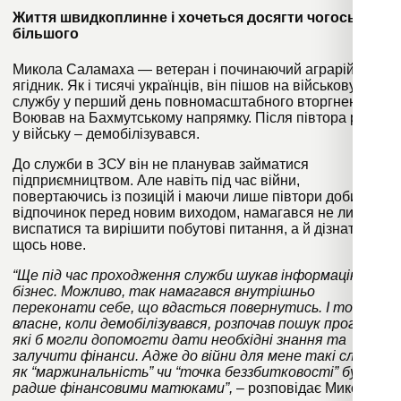
Життя швидкоплинне і хочеться досягти чогось
більшого
Микола Саламаха — ветеран і починаючий аграрій-
ягідник. Як і тисячі українців, він пішов на військову
службу у перший день повномасштабного вторгнення.
Воював на Бахмутському напрямку. Після півтора року
у війську – демобілізувався.
До служби в ЗСУ він не планував займатися
підприємництвом. Але навіть під час війни,
повертаючись із позицій і маючи лише півтори доби на
відпочинок перед новим виходом, намагався не лише
виспатися та вирішити побутові питання, а й дізнатися
щось нове.
“Ще під час проходження служби шукав інформацію про
бізнес. Можливо, так намагався внутрішньо
переконати себе, що вдасться повернутись. І тому,
власне, коли демобілізувався, розпочав пошук програм,
які б могли допомогти дати необхідні знання та
залучити фінанси. Адже до війни для мене такі слова,
як “маржинальність” чи “точка беззбитковості” були
радше фінансовими матюками”,
– розповідає Микола.