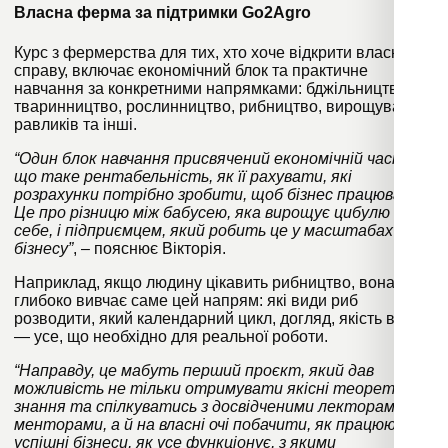
Власна ферма за підтримки Go2Agro
Курс з фермерства для тих, хто хоче відкрити власну
справу, включає економічний блок та практичне
навчання за конкретними напрямками: бджільництво,
тваринництво, рослинництво, рибництво, вирощування
равликів та інші.
“Один блок навчання присвячений економічній частині:
що таке рентабельність, як її рахувати, які
розрахунки потрібно зробити, щоб бізнес працював.
Це про різницю між бабусею, яка вирощує цибулю для
себе, і підприємцем, який робить це у масштабах
бізнесу”
, – пояснює Вікторія.
Наприклад, якщо людину цікавить рибництво, вона
глибоко вивчає саме цей напрям: які види риб
розводити, який календарний цикл, догляд, якість води
— усе, що необхідно для реальної роботи.
“Направду, це мабуть перший проєкт, який дав
можливість не тільки отримувати якісні теоретичні
знання та спілкуватись з досвідченими лекторами та
менторами, а й на власні очі побачити, як працюють ці
успішні бізнеси, як усе функціонує, з якими