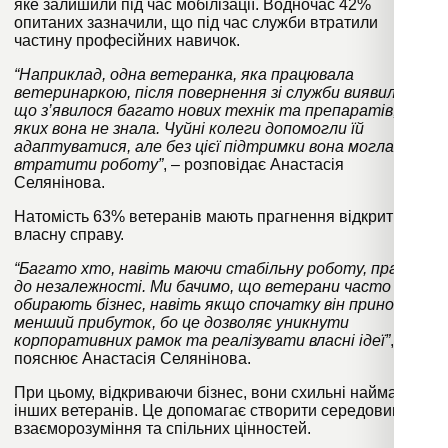
яке залишили під час мобілізації. Водночас 42%
опитаних зазначили, що під час служби втратили
частину професійних навичок.
“Наприклад, одна ветеранка, яка працювала
ветеринаркою, після повернення зі служби виявила,
що з’явилося багато нових технік та препаратів,
яких вона не знала. Чуйні колеги допомогли їй
адаптуватися, але без цієї підтримки вона могла б
втратити роботу”
, – розповідає Анастасія
Селянінова.
Натомість 63% ветеранів мають прагнення відкрити
власну справу.
“Багато хто, навіть маючи стабільну роботу, прагне
до незалежності. Ми бачимо, що ветерани часто
обирають бізнес, навіть якщо спочатку він приносить
менший прибуток, бо це дозволяє уникнути
корпоративних рамок та реалізувати власні ідеї”
, –
пояснює Анастасія Селянінова.
При цьому, відкриваючи бізнес, вони схильні наймати
інших ветеранів. Це допомагає створити середовище
взаєморозуміння та спільних цінностей.