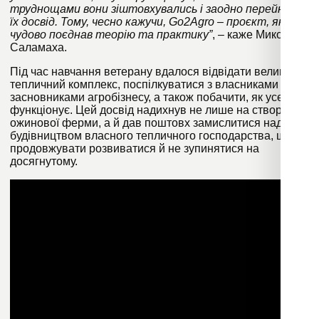
труднощами вони зіштовхувались і заодно перейняти
їх досвід. Тому, чесно кажучи, Go2Agro – проєкт, який
чудово поєднав теорію та практику”
, – каже Микола
Саламаха.
Під час навчання ветерану вдалося відвідати великий
тепличний комплекс, поспілкуватися з власниками та
засновниками агробізнесу, а також побачити, як усе
функціонує. Цей досвід надихнув не лише на створення
ожинової ферми, а й дав поштовх замислитися над
будівництвом власного тепличного господарства, щоб
продовжувати розвиватися й не зупинятися на
досягнутому.