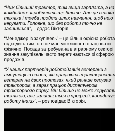
“Чим більший трактор, тим вища зарплата, а на
комбайнах заробляють ще більше. Але це велика
техніка і треба пройти шлях навчання, щоб нею
керувати. Головне, що без роботи точно не
залишишся”
, – додає Вікторія.
“Менеджер із закупівель” – це більш офісна робота, яка
підходить тим, хто не має можливості працювати
фізично. Посада затребувана в аграрному секторі, а
знання закупівель часто перетинаються зі сферою
продажів.
“У наших партнерів-роботодавців ветерани з
ампутацією стопи, які працюють трактористами. Є
ветеран на двох протезах, який раніше керував
трактором, а зараз працює диспетчером
тракторного парку. Він більше не може керувати
технікою, але залишається в професії, координуючи
роботу інших”,
– розповідає Вікторія.