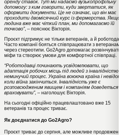
оренду ставок. Тут ми надаємо вузькопрофільну
допомогу: з ким говорити, куди звертатися, як
оформити документи. Це не означає, що він має
проходити двомісячний курс із фермерства. Якщо
людина вже має чіткий план, ми допомагаємо їй
точково”
, – пояснює Вікторія.
Проєкт підтримує не тільки ветеранів, а й роботодавців.
Часто компанії бояться співпрацювати з ветеранами
через стереотипи. Go2Agro допомагає розвінчувати ці
міфи та створює умови для комфортної співпраці.
“Роботодавці починають усвідомлювати, що
адаптація робочих місць під людей з інвалідністю
–
це
неминучий процес. Україна воююча країна і невідомо,
коли війна закінчиться. Інвалідність уже є
розповсюдженим явищем і компаніям доведеться це
враховувати”,
– наголошує Вікторія.
На сьогодні офіційно працевлаштовано вже 15
ветеранів та процес триває.
Як доєднатися до Go2Agro?
Проєкт триває до серпня, але можливе продовження.