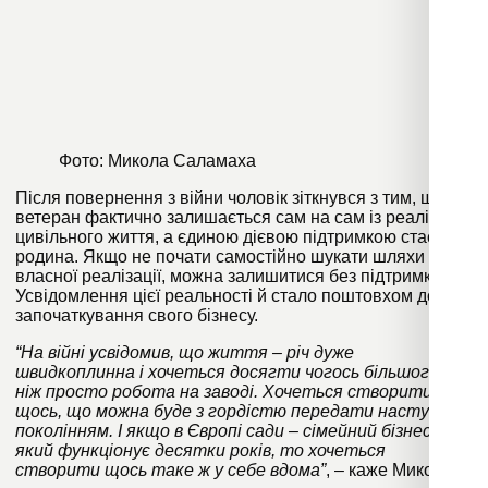
Фото: Микола Саламаха
Після повернення з війни чоловік зіткнувся з тим, що
ветеран фактично залишається сам на сам із реаліями
цивільного життя, а єдиною дієвою підтримкою стає
родина. Якщо не почати самостійно шукати шляхи
власної реалізації, можна залишитися без підтримки.
Усвідомлення цієї реальності й стало поштовхом до
започаткування свого бізнесу.
“На війні усвідомив, що життя – річ дуже
швидкоплинна і хочеться досягти чогось більшого,
ніж просто робота на заводі. Хочеться створити
щось, що можна буде з гордістю передати наступним
поколінням. І якщо в Європі сади – сімейний бізнес,
який функціонує десятки років, то хочеться
створити щось таке ж у себе вдома”
, – каже Микола.