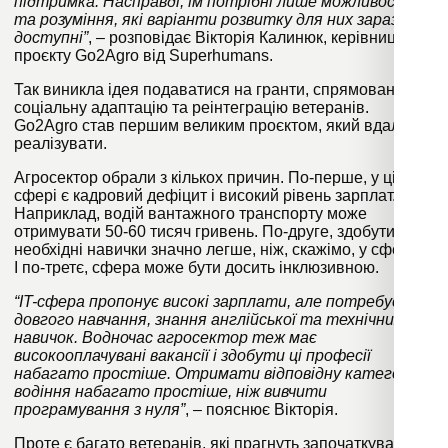
підтримка. Насправді, їм потрібні лише можливості
та розуміння, які варіанти розвитку для них зараз
доступні”
, – розповідає Вікторія Калинюк, керівниця
проєкту Go2Agro від Superhumans.
Так виникла ідея подаватися на гранти, спрямовані на
соціальну адаптацію та реінтеграцію ветеранів.
Go2Agro став першим великим проєктом, який вдалося
реалізувати.
Агросектор обрали з кількох причин. По-перше, у цій
сфері є кадровий дефіцит і високий рівень зарплат.
Наприклад, водій вантажного транспорту може
отримувати 50-60 тисяч гривень. По-друге, здобути
необхідні навички значно легше, ніж, скажімо, у сфері IT.
І по-третє, сфера може бути досить інклюзивною.
“IT-сфера пропонує високі зарплати, але потребує
довгого навчання, знання англійської та технічних
навичок. Водночас агросектор теж має
високооплачувані вакансії і здобути ці професії
набагато простіше. Отримати відповідну категорію
водіння набагато простіше, ніж вивчити
програмування з нуля”
, – пояснює Вікторія.
Проте є багато ветеранів, які прагнуть започаткувати