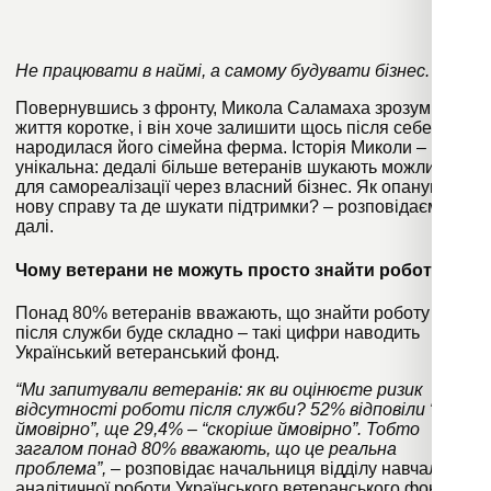
Не працювати в наймі, а самому будувати бізнес.
Повернувшись з фронту, Микола Саламаха зрозумів:
життя коротке, і він хоче залишити щось після себе. Так
народилася його сімейна ферма. Історія Миколи – не
унікальна: дедалі більше ветеранів шукають можливості
для самореалізації через власний бізнес. Як опанувати
нову справу та де шукати підтримки? – розповідаємо
далі.
Чому ветерани не можуть просто знайти роботу?
Понад 80% ветеранів вважають, що знайти роботу
після служби буде складно – такі цифри наводить
Український ветеранський фонд.
“Ми запитували ветеранів: як ви оцінюєте ризик
відсутності роботи після служби? 52% відповіли “дуже
ймовірно”, ще 29,4% – “скоріше ймовірно”. Тобто
загалом понад 80% вважають, що це реальна
проблема”,
– розповідає начальниця відділу навчально-
аналітичної роботи Українського ветеранського фонду