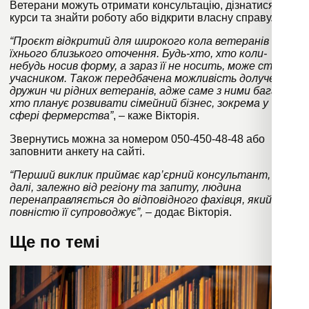
Ветерани можуть отримати консультацію, дізнатися про
курси та знайти роботу або відкрити власну справу.
“Проєкт відкритий для широкого кола ветеранів і
їхнього близького оточення. Будь-хто, хто коли-
небудь носив форму, а зараз її не носить, може стати
учасником. Також передбачена можливість долучення
дружин чи рідних ветеранів, адже саме з ними багато
хто планує розвивати сімейний бізнес, зокрема у
сфері фермерства”
, – каже Вікторія.
Звернутись можна за номером 050-450-48-48 або
заповнити анкету на сайті.
“Перший виклик приймає кар’єрний консультант, а
далі, залежно від регіону та запиту, людина
перенаправляється до відповідного фахівця, який
повністю її супроводжує”,
– додає Вікторія.
Ще по темі