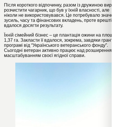
Після короткого відпочинку, разом із дружиною вирішив
розчистити чагарник, що був у їхній власності, але
ніколи не використовувався. Це потребувало значних
зусиль, часу та фінансових вкладень, проте врешті їм
вдалося досягти результату.
Їхній сімейний бізнес – це плантація ожини на площі
1,37 га. Закласти її вдалося, зокрема, завдяки грантовій
програмі від “Українського ветеранського фонду”.
Сьогодні ветеран активно працює над розширенням і
масштабуванням своєї ягідної справи.