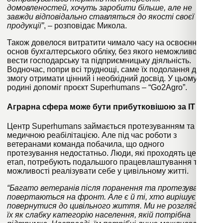
домовленостей, хочуть заробити більше, але не
завжди відповідально ставляться до якості своєї
продукції”
, – розповідає Микола.
Також довелося витратити чимало часу на освоєння
основ бухгалтерського обліку, без якого неможливо
вести господарську та підприємницьку діяльність.
Водночас, попри всі труднощі, саме їх подолання дало
змогу отримати цінний і необхідний досвід. У цьому
родині допоміг проєкт Superhumans – “Go2Agro”.
Аграрна сфера може бути прибутковішою за IT
Центр
Superhumans
займається протезуванням та
медичною реабілітацією. Але під час роботи з
ветеранами команда побачила, що одного
протезування недостатньо. Люди, які проходять цей
етап, потребують подальшого працевлаштування та
можливості реалізувати себе у цивільному житті.
“Багато ветеранів після поранення та протезування
повертаються на фронт. Але є й ті, хто вирішує
повернутися до цивільного життя. Ми не розглядаємо
їх як слабку категорію населення, якій потрібна