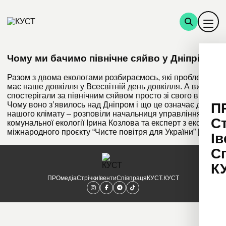
Чому ми бачимо північне сяйво у Дніпрі?
Разом з двома екологами розбираємось, які проблеми
має наше довкілля у Всесвітній день довкілля. А ви теж
спостерігали за північним сяйвом просто зі свого вікна?
П
Чому воно з’явилось над Дніпром і що це означає для
нашого клімату – розповіли начальниця управління
С
комунальної екології Ірина Козлова та експерт з екології
міжнародного проєкту “Чисте повітря для України” […]
Ів
С
К
ПРОмедіа
Стрічки
Івенти
Співпраця
КУСТ.КУСТ