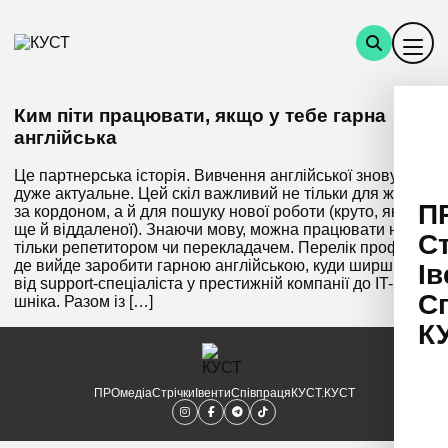
Ким піти працювати, якщо у тебе гарна
англійська
Це партнерська історія. Вивчення англійської знову
дуже актуальне. Цей скіл важливий не тільки для життя
П
за кордоном, а й для пошуку нової роботи (круто, якщо
ще й віддаленої). Знаючи мову, можна працювати не
С
тільки репетитором чи перекладачем. Перелік професій,
де вийде заробити гарною англійською, куди ширший:
Ів
від support-спеціаліста у престижній компанії до IT-
С
шніка. Разом із […]
К
ПРОмедіа
Стрічки
Івенти
Співпраця
КУСТ.КУСТ