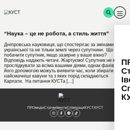
“Наука – це не робота, а стиль життя”
Дніпровська науковиця, що спостерігає за змінами
української та не тільки землі через супутники. Що може
побачити супутник, якщо зазирне у ваше вікно?
П
Відповідь надають читачі. Жартуємо! Супутник не може
прослідкувати за всіма вашими діями, однак фахівці за
С
його допомогою можуть виявити час, коли збирати
найсмачніші кавуни та з яких порід складаються
Ів
Карпати. На питання КУСТа […]
С
К
ПРОмедіа
Стрічки
Івенти
Співпраця
КУСТ.КУСТ