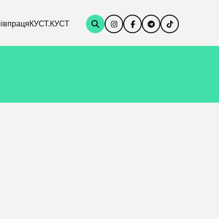
івпраця
КУСТ.КУСТ