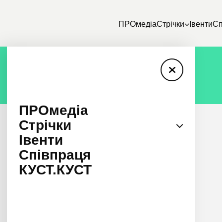
ПРОмедіа
Стрічки
Івенти
Сп
ПРОмедіа
Стрічки
Івенти
Співпраця
КУСТ.КУСТ