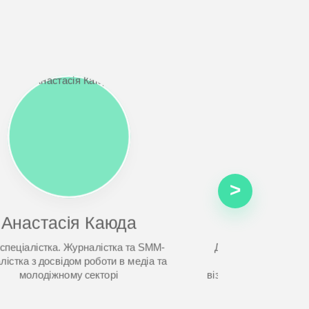
>
Анастасія Каюда
Юлія 
пеціалістка. Журналістка та SMM-
Дизайнерка медіа К
лістка з досвідом роботи в медіа та
контент-креаторка
молодіжному секторі
візуальних комунікація
конт