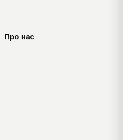
Про нас