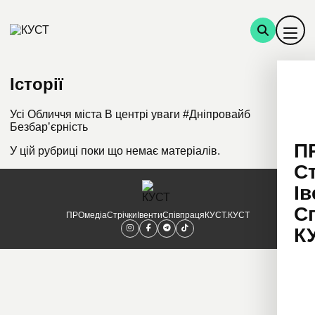
Історії
Усі
Обличчя міста
В центрі уваги
#Дніпровайб
Безбарʼєрність
П
У цій рубриці поки що немає матеріалів.
С
Ів
С
ПРОмедіа
Стрічки
Івенти
Співпраця
КУСТ.КУСТ
К