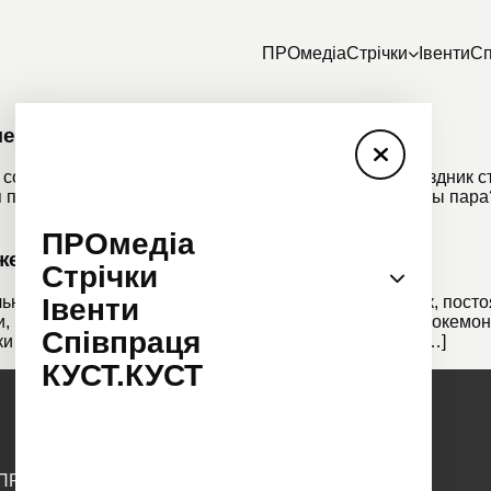
ПРОмедіа
Стрічки
Івенти
Сп
ме для влюбленных
 со своей половинкой в любой день недели, этот праздник
 посиделок в любой другой день. Подумайте, какая вы пара
ПРОмедіа
 женщин Японии
Стрічки
о интересный “мультик”. И это не были заяц и волк, постоя
Івенти
, которые появляются из красно-белых шариков (“Покемоны”)
Співпраця
ки Тихиро, которая должна спасти своих родителей […]
КУСТ.КУСТ
ПРОмедіа
Стрічки
Івенти
Співпраця
КУСТ.КУСТ