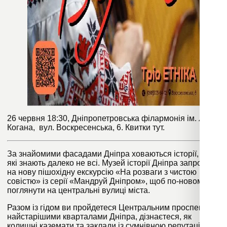
26 червня 18:30,
Дніпропетровська філармонія ім. Л.
Когана
, вул. Воскресенська, 6. Квитки
тут
.
За знайомими фасадами Дніпра ховаються історії, про
які знають далеко не всі. Музей історії Дніпра запрошує
на нову пішохідну екскурсію «На розваги з чистою
совістю» із серії «Мандруй Дніпром», щоб по-новому
поглянути на центральні вулиці міста.
Разом із гідом ви пройдетеся Центральним проспектом і
найстарішими кварталами Дніпра, дізнаєтеся, як
колишні каземати та заклади із сумнівною репутацією