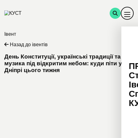
Івент
Назад до івентів
День Конституції, українські традиції та
музика під відкритим небом: куди піти у
П
Дніпрі цього тижня
С
Ів
С
К