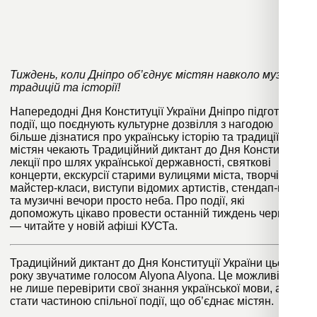
Тиждень, коли Дніпро об’єднує містян навколо музики,
традицій та історії!
Напередодні Дня Конституції України Дніпро підготував
події, що поєднують культурне дозвілля з нагодою
більше дізнатися про українську історію та традиції. На
містян чекають Традиційний диктант до Дня Конституції,
лекції про шлях української державності, святкові
концерти, екскурсії старими вулицями міста, творчі
майстер-класи, виступи відомих артистів, стендап-шоу
та музичні вечори просто неба. Про події, які
допоможуть цікаво провести останній тиждень червня,
— читайте у новій афіші КУСТа.
Традиційний диктант до Дня Конституції України цього
року звучатиме голосом Alyona Alyona. Це можливість
не лише перевірити свої знання української мови, а й
стати частиною спільної події, що об’єднає містян.