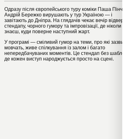
Одразу після європейського туру коміки Паша Пінчук та
Андрій Бережко вирушають у тур Україною — і
завітають до Дніпра. На глядачів чекає вечір відвертого
стендапу, чорного гумору та імпровізації, де ніколи не
знаєш, куди поверне наступний жарт.
У програмі — сміливий гумор на теми, про які зазвичай
мовчать, живе спілкування із залом і багато
непередбачуваних моментів. Це стендап без шаблонів,
де кожен виступ народжується просто на сцені.