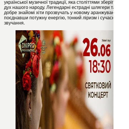
української музичної традиції, яка століттями зберігає
дух нашого народу. Легендарні естрадні шлягери та
добре знайомі хіти прозвучать у новому аранжуванні,
поєднавши потужну енергію, тонкий ліризм і сучасне
звучання.