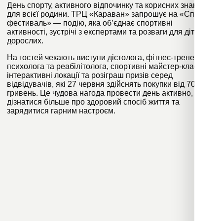
День спорту, активного відпочинку та корисних знань
для всієї родини. ТРЦ «Караван» запрошує на «Спорт
фестиваль» — подію, яка об’єднає спортивні
активності, зустрічі з експертами та розваги для дітей і
дорослих.
На гостей чекають виступи дієтолога, фітнес-тренера,
психолога та реабілітолога, спортивні майстер-класи,
інтерактивні локації та розіграш призів серед
відвідувачів, які 27 червня здійснять покупки від 700
гривень. Це чудова нагода провести день активно,
дізнатися більше про здоровий спосіб життя та
зарядитися гарним настроєм.