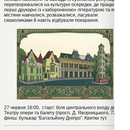
перетворювалися на культурні осередки, де працювали
перші друкарні із «забороненою» літературою та як
містяни навчалися, розважалися, ласували
смаколиками й навіть відбували покарання.
27 червня 16:00, старт: біля центрального входу до
Театру опери та балету (просп. Д. Яворницького, 72-А),
фініш: бульвар “Батальйону Дніпро”. Квитки
тут
.