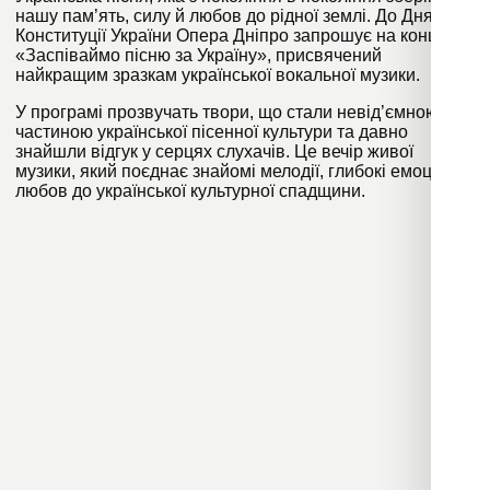
нашу пам’ять, силу й любов до рідної землі. До Дня
Конституції України Опера Дніпро запрошує на концерт
«Заспіваймо пісню за Україну», присвячений
найкращим зразкам української вокальної музики.
У програмі прозвучать твори, що стали невід’ємною
частиною української пісенної культури та давно
знайшли відгук у серцях слухачів. Це вечір живої
музики, який поєднає знайомі мелодії, глибокі емоції та
любов до української культурної спадщини.