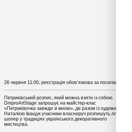
26 червня 11:00, реєстрація обов’язкова
за посиланням
.
Петриківський розпис, який можна взяти із собою.
DniproArtStage запрошує на майстер-клас
«Петриківочка завжди зі мною», де разом із художницею
Наталією Іващук учасники власноруч розпишуть лляний
шопер у традиціях українського декоративного
мистецтва.