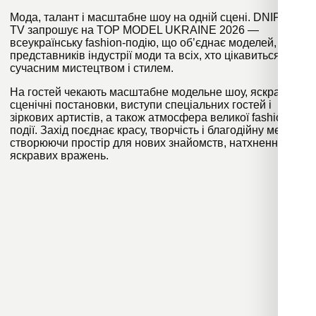
Мода, талант і масштабне шоу на одній сцені. DNIPRO
TV запрошує на TOP MODEL UKRAINE 2026 —
всеукраїнську fashion-подію, що об’єднає моделей,
представників індустрії моди та всіх, хто цікавиться
сучасним мистецтвом і стилем.
На гостей чекають масштабне модельне шоу, яскраві
сценічні постановки, виступи спеціальних гостей і
зіркових артистів, а також атмосфера великої fashion-
події. Захід поєднає красу, творчість і благодійну мету,
створюючи простір для нових знайомств, натхнення та
яскравих вражень.