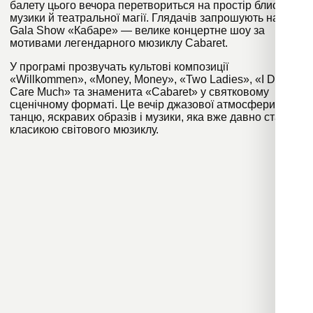
балету цього вечора перетвориться на простір блиску,
музики й театральної магії. Глядачів запрошують на
Gala Show «Кабаре» — велике концертне шоу за
мотивами легендарного мюзиклу Cabaret.
У програмі прозвучать культові композиції
«Willkommen», «Money, Money», «Two Ladies», «I Don’t
Care Much» та знаменита «Cabaret» у святковому
сценічному форматі. Це вечір джазової атмосфери,
танцю, яскравих образів і музики, яка вже давно стала
класикою світового мюзиклу.