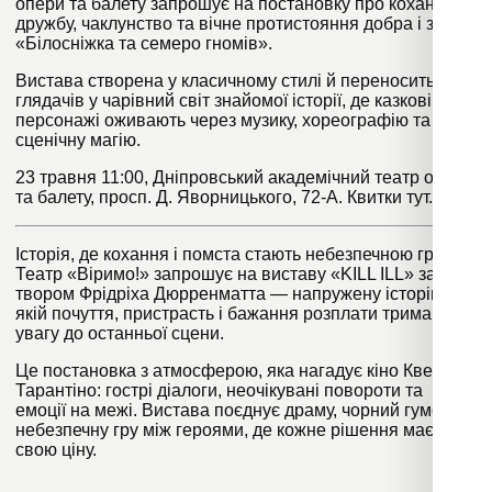
опери та балету запрошує на постановку про кохання,
дружбу, чаклунство та вічне протистояння добра і зла —
«Білосніжка та семеро гномів».
Вистава створена у класичному стилі й переносить
глядачів у чарівний світ знайомої історії, де казкові
персонажі оживають через музику, хореографію та
сценічну магію.
23 травня 11:00, Дніпровський академічний театр опери
та балету, просп. Д. Яворницького, 72-А. Квитки
тут
.
Історія, де кохання і помста стають небезпечною грою.
Театр «Віримо!» запрошує на виставу «KILL ILL» за
твором Фрідріха Дюрренматта — напружену історію, у
якій почуття, пристрасть і бажання розплати тримають
увагу до останньої сцени.
Це постановка з атмосферою, яка нагадує кіно Квентіна
Тарантіно: гострі діалоги, неочікувані повороти та
емоції на межі. Вистава поєднує драму, чорний гумор і
небезпечну гру між героями, де кожне рішення має
свою ціну.