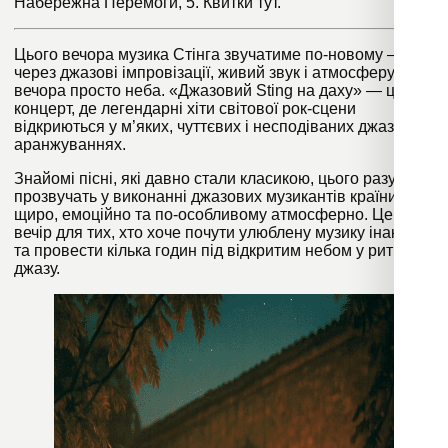
Набережна Перемоги, 5. Квитки
тут
.
Цього вечора музика Стінга звучатиме по-новому —
через джазові імпровізації, живий звук і атмосферу
вечора просто неба. «Джазовий Sting на даху» — це
концерт, де легендарні хіти світової рок-сцени
відкриються у м’яких, чуттєвих і несподіваних джазових
аранжуваннях.
Знайомі пісні, які давно стали класикою, цього разу
прозвучать у виконанні джазових музикантів країни —
щиро, емоційно та по-особливому атмосферно. Це
вечір для тих, хто хоче почути улюблену музику інакше
та провести кілька годин під відкритим небом у ритмі
джазу.