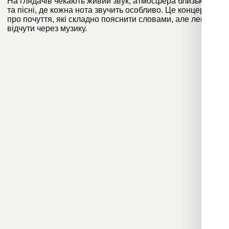
На глядачів чекають живий звук, атмосфера близькості
та пісні, де кожна нота звучить особливо. Це концерт
про почуття, які складно пояснити словами, але легко
відчути через музику.