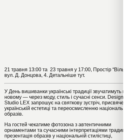
21 травня 13:00 та 23 травня у 17:00, Простір “Вільна”,
вул. Д. Донцова, 4. Детальніше
тут
.
У День вишиванки українські традиції звучатимуть по-
новому — через моду, стиль і сучасні сенси. Design
Studio LEX запрошує на святкову зустріч, присвячену
українській естетиці та переосмисленню національних
образів.
На гостей чекатиме фотозона з автентичними
орнаментами та сучасними інтерпретаціями традицій,
презентація образів у національній стилістиці,