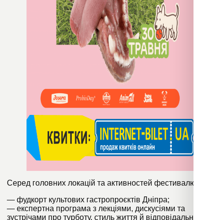
Серед головних локацій та активностей фестивалю:
— фудкорт культових гастропроєктів Дніпра;
— експертна програма з лекціями, дискусіями та
зустрічами про турботу, стиль життя й відповідальне