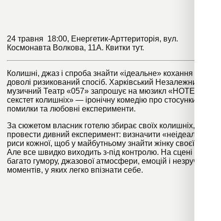
24 травня 18:00, Енергетик-Арттериторія, вул.
Космонавта Волкова, 11А. Квитки
тут
.
Колишні, джаз і спроба знайти «ідеальне» кохання — у
доволі ризикований спосіб. Харківський Незалежний
музичний Театр «057» запрошує на мюзикл «HOTEL’57:
секстет колишніх» — іронічну комедію про стосунки,
помилки та любовні експерименти.
За сюжетом власник готелю збирає своїх колишніх, аби
провести дивний експеримент: визначити «неідеальні»
риси кожної, щоб у майбутньому знайти жінку своєї мрії.
Але все швидко виходить з-під контролю. На сцені —
багато гумору, джазової атмосфери, емоцій і незручних
моментів, у яких легко впізнати себе.