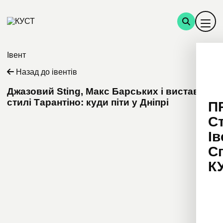
Івент
Назад до івентів
Джазовий Sting, Макс Барських і вистави у
стилі Тарантіно: куди піти у Дніпрі
П
С
Ів
С
К