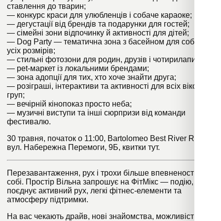
ставлення до тварин;
— конкурс краси для улюбленців і собаче караоке;
— дегустації від брендів та подарунки для гостей;
— сімейні зони відпочинку й активності для дітей;
— Dog Party — тематична зона з басейном для собак
усіх розмірів;
— стильні фотозони для родин, друзів і чотирилапих;
— pet-маркет із локальними брендами;
— зона адопції для тих, хто хоче знайти друга;
— розіграші, інтерактиви та активності для всіх вікових
груп;
— вечірній кінопоказ просто неба;
— музичні виступи та інші сюрпризи від команди
фестивалю.
30 травня, початок о 11:00, Bartolomeo Best River Resort,
вул. Набережна Перемоги, 9Б, квитки
тут.
Перезавантаження, рух і трохи більше впевненості в
собі. Простір Вільна запрошує на ФітМікс — подію, що
поєднує активний рух, легкі фітнес-елементи та
атмосферу підтримки.
На вас чекають драйв, нові знайомства, можливість