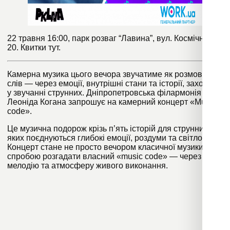
22 травня 16:00, парк розваг “Лавина”, вул. Космічна,
20. Квитки
тут
.
Камерна музика цього вечора звучатиме як розмова без
слів — через емоції, внутрішні стани та історії, заховані
у звучанні струнних. Дніпропетровська філармонія імені
Леоніда Когана запрошує на камерний концерт «Music
code».
Це музична подорож крізь п’ять історій для струнних, у
яких поєднуються глибокі емоції, роздуми та світло.
Концерт стане не просто вечором класичної музики, а
спробою розгадати власний «music code» — через звук,
мелодію та атмосферу живого виконання.