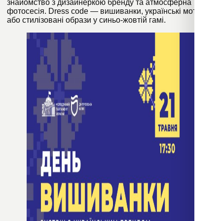
знайомство з дизайнеркою бренду та атмосферна
фотосесія. Dress code — вишиванки, українські мотиви
або стилізовані образи у синьо-жовтій гамі.