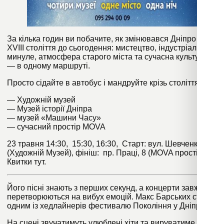
За кілька годин ви побачите, як змінювався Дніпро від
XVIII століття до сьогодення: мистецтво, індустріальне
минуле, атмосфера старого міста та сучасна культура
— в одному маршруті.
Просто сідайте в автобус і мандруйте крізь століття:
— Художній музей
— Музей історії Дніпра
— музей «Машини Часу»
— сучасний простір MOVA
23 травня 14:30, 15:30, 16:30, Старт: вул. Шевченка, 21
(Художній Музей), фініш: пр. Праці, 8 (MOVA простір).
Квитки
тут
.
Його пісні знають з перших секунд, а концерти завжди
перетворюються на вибух емоцій. Макс Барських стане
одним із хедлайнерів фестивалю Покоління у Дніпрі.
На сцені звучатимуть улюблені хіти та вируватиме