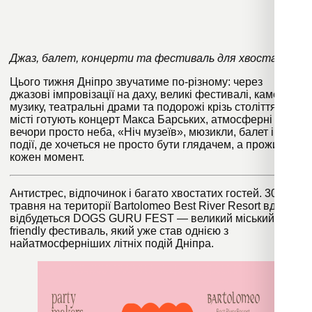
Джаз, балет, концерти та фестиваль для хвостатих!
Цього тижня Дніпро звучатиме по-різному: через
джазові імпровізації на даху, великі фестивалі, камерну
музику, театральні драми та подорожі крізь століття. У
місті готують концерт Макса Барських, атмосферні
вечори просто неба, «Ніч музеїв», мюзикли, балет і
події, де хочеться не просто бути глядачем, а проживати
кожен момент.
Антистрес, відпочинок і багато хвостатих гостей. 30
травня на території Bartolomeo Best River Resort вдруге
відбудеться DOGS GURU FEST — великий міський dog-
friendly фестиваль, який уже став однією з
найатмосферніших літніх подій Дніпра.