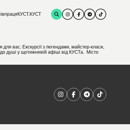
івпраця
КУСТ.КУСТ
тя для вас. Екскурсії з легендами, майстер-класи,
ю до душі у щотижневій афіші від КУСТа. Місто