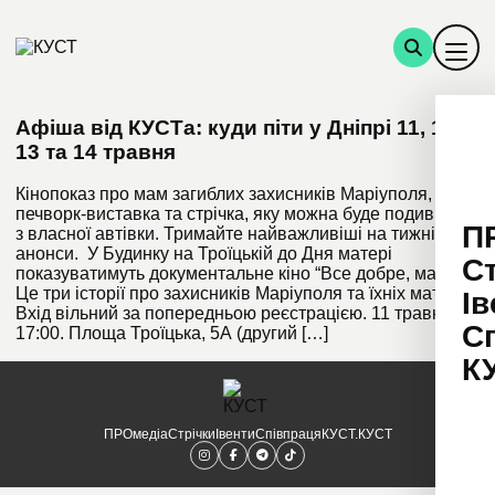
Афіша від КУСТа: куди піти у Дніпрі 11, 12,
13 та 14 травня
Кінопоказ про мам загиблих захисників Маріуполя,
печворк-виставка та стрічка, яку можна буде подивитись
П
з власної автівки. Тримайте найважливіші на тижні
анонси. У Будинку на Троїцькій до Дня матері
С
показуватимуть документальне кіно “Все добре, мам”.
Це три історії про захисників Маріуполя та їхніх матерів.
Ів
Вхід вільний за попередньою реєстрацією. 11 травня,
С
17:00. Площа Троїцька, 5А (другий […]
К
ПРОмедіа
Стрічки
Івенти
Співпраця
КУСТ.КУСТ