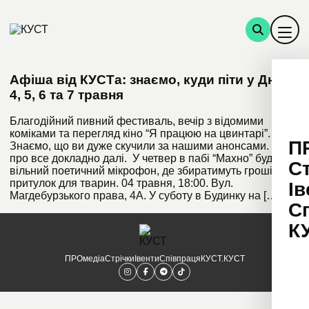
Афіша від КУСТа: знаємо, куди піти у Дніпрі
4, 5, 6 та 7 травня
Благодійний пивний фестиваль, вечір з відомими
коміками та перегляд кіно “Я працюю на цвинтарі”.
П
Знаємо, що ви дуже скучили за нашими анонсами. Тож
про все докладно далі. У четвер в пабі “Махно” буде
С
вільний поетичний мікрофон, де збиратимуть гроші на
притулок для тварин. 04 травня, 18:00. Вул.
Ів
Магдебурзького права, 4А. У суботу в Будинку на […]
С
К
ПРОмедіа
Стрічки
Івенти
Співпраця
КУСТ.КУСТ