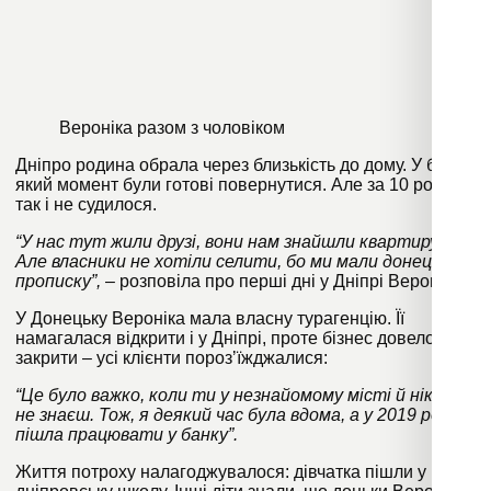
Вероніка разом з чоловіком
Дніпро родина обрала через близькість до дому. У будь-
який момент були готові повернутися. Але за 10 років
так і не судилося.
“У нас тут жили друзі, вони нам знайшли квартиру.
Але власники не хотіли селити, бо ми мали донецьку
прописку”,
– розповіла про перші дні у Дніпрі Вероніка.
У Донецьку Вероніка мала власну турагенцію. Її
намагалася відкрити і у Дніпрі, проте бізнес довелося
закрити – усі клієнти порозʼїжджалися:
“Це було важко, коли ти у незнайомому місті й нікого
не знаєш. Тож, я деякий час була вдома, а у 2019 році я
пішла працювати у банку”.
Життя потроху налагоджувалося: дівчатка пішли у