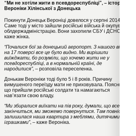
“Ми не хотіли жити в псевдореспубліці”, – історія
Вероніки Хілінської з Донецька
Покинути Донецьк Вероніці довелося у серпні 2014.
Саме тоді у місто зайшли російські війська й окупували
облдержадміністрацію. Вони захопили СБУ і ДСНС,
каже жінка.
“Почалися бої за донецький аеропорт. З нашого вікна
на 17 поверсі все це було видно. Ми вирішили
виїжджати, бо розуміли, що хочемо жити не у
псевдореспубліці, а в нормальній країні, де
народилися”,
– розповіла переселенка.
Донькам Вероніки тоді було 5 і 8 років. Причину
вимушеного переїзду мати не приховувала. Пояснила,
що прийшли російські солдати та намагаються
навʼязати свою владу.
“Ми збиралися виїхати на пів року, думали, що все
закінчиться, ми зможемо повернутися. Там повністю
залишилася наша квартира з меблями, дитячими
іграшками”
, – каже Вероніка.