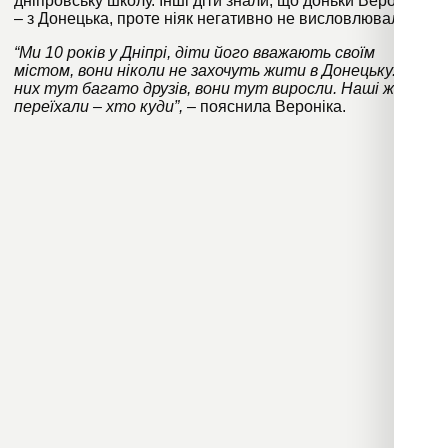
дніпровську школу. Інші діти знали, що доньки Вероніки
– з Донецька, проте ніяк негативно не висловлювалися.
“Ми 10 років у Дніпрі, діти його вважають своїм
містом, вони ніколи не захочуть жити в Донецьку. У
них тут багато друзів, вони тут виросли. Наші ж друзі
переїхали – хто куди”,
– пояснила Вероніка.