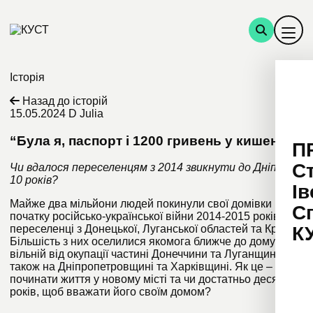
Історія
Назад до історій
15.05.2024
D Julia
“Була я, паспорт і 1200 гривень у кишені”
П
С
Чи вдалося переселенцям з 2014 звикнути до Дніпра за
10 років?
Ів
Майже два мільйони людей
покинули свої домівки на
С
початку російсько-української війни 2014-2015 років. Це
К
переселенці з Донецької, Луганської областей та Криму.
Більшість з них оселилися якомога ближче до дому – у
вільній від окупації частині Донеччини та Луганщини,
також на Дніпропетровщині та Харківщині. Як це –
починати життя у новому місті та чи достатньо десяти
років, щоб вважати його своїм домом?