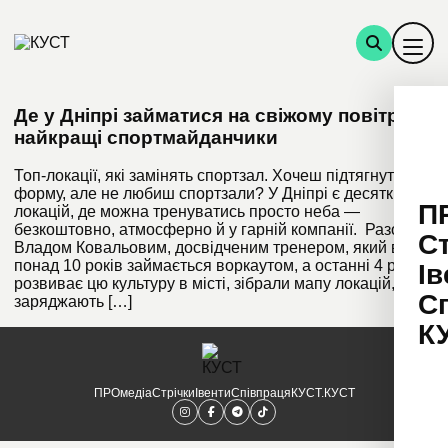
Де у Дніпрі займатися на свіжому повітрі:
найкращі спортмайданчики
Топ-локації, які замінять спортзал. Хочеш підтягнути
форму, але не любиш спортзали? У Дніпрі є десятки
П
локацій, де можна тренуватись просто неба —
безкоштовно, атмосферно й у гарній компанії. Разом з
С
Владом Ковальовим, досвідченим тренером, який вже
понад 10 років займається воркаутом, а останні 4 роки
Ів
розвиває цю культуру в місті, зібрали мапу локацій, що
С
заряджають […]
К
ПРОмедіа
Стрічки
Івенти
Співпраця
КУСТ.КУСТ