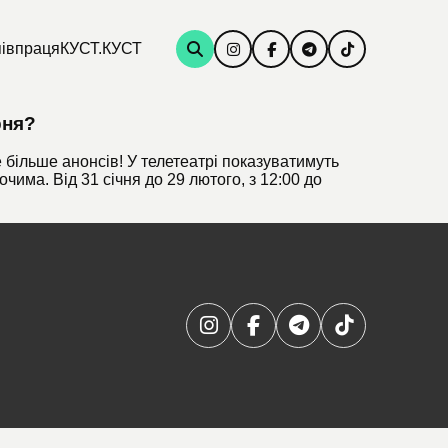
івпраця
КУСТ.КУСТ
рня?
 більше анонсів! У телетеатрі показуватимуть
очима. Від 31 січня до 29 лютого, з 12:00 до