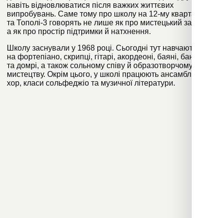
навіть відновлюватися після важких життєвих
випробувань. Саме тому про школу на 12-му кварталі
та Тополі-3 говорять не лише як про мистецький заклад,
а як про простір підтримки й натхнення.
Школу заснували у 1968 році. Сьогодні тут навчають гри
на фортепіано, скрипці, гітарі, акордеоні, баяні, бандурі
та домрі, а також сольному співу й образотворчому
мистецтву. Окрім цього, у школі працюють ансамблі,
хор, класи сольфеджіо та музичної літератури.