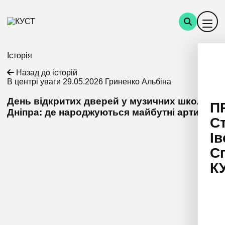
Історія
Назад до історій
В центрі уваги
29.05.2026
Гриненко Альбіна
День відкритих дверей у музичних школах
П
Дніпра: де народжуються майбутні артисти
С
Ів
С
К