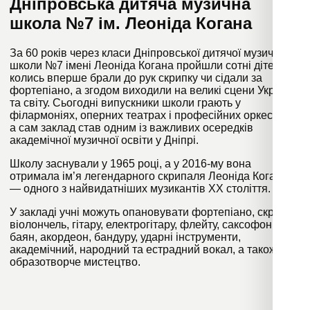
Дніпровська дитяча музична
школа №7 ім. Леоніда Когана
За 60 років через класи Дніпровської дитячої музичної
школи №7 імені Леоніда Когана пройшли сотні дітей, які
колись вперше брали до рук скрипку чи сідали за
фортепіано, а згодом виходили на великі сцени України
та світу. Сьогодні випускники школи грають у
філармоніях, оперних театрах і професійних оркестрах,
а сам заклад став одним із важливих осередків
академічної музичної освіти у Дніпрі.
Школу заснували у 1965 році, а у 2016-му вона
отримала ім’я легендарного скрипаля Леоніда Когана
— одного з найвидатніших музикантів ХХ століття.
У закладі учні можуть опановувати фортепіано, скрипку,
віолончель, гітару, електрогітару, флейту, саксофон,
баян, акордеон, бандуру, ударні інструменти,
академічний, народний та естрадний вокал, а також
образотворче мистецтво.