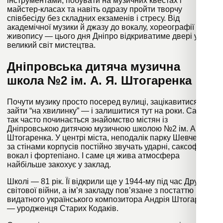
інструментами, побувати на музичних квестах і
майстер-класах та навіть одразу пройти творчу
співбесіду без складних екзаменів і стресу. Від
академічної музики й джазу до вокалу, хореографії та
живопису — цього дня Дніпро відкриватиме двері у
великий світ мистецтва.
Дніпровська дитяча музична
школа №2 ім. А. Я. Штогаренка
Почути музику просто посеред вулиці, зацікавитися,
зайти “на хвилинку” — і залишитися тут на роки. Саме
так часто починається знайомство містян із
Дніпровською дитячою музичною школою №2 ім. А. Я.
Штогаренка. У центрі міста, неподалік парку Шевченка,
за стінами корпусів постійно звучать ударні, саксофон,
вокал і фортепіано. І саме ця жива атмосфера
найбільше закохує у заклад.
Школі — 81 рік. Її відкрили ще у 1944-му під час Другої
світової війни, а ім’я закладу пов’язане з постаттю
видатного українського композитора Андрія Штогаренка
— уродженця Старих Кодаків.