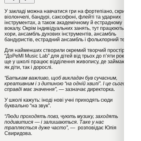
У закладі можна навчатися гри на фортепіано, скрипці,
віолончелі, бандурі, саксофоні, флейті та ударних
інструментах, а також академічному й естрадному
вокалу. Окрім індивідуальних занять, тут працюють
хори, ансамбль духових інструментів, ансамбль
бандуристів, естрадний ансамбль і фольклорний театр.
Для найменших створили окремий творчий простір —
“ДоРеМІ Music Lab” для дітей від трьох до п’яти років. А
ще у школі працює відділення живопису, де займаються
як діти, так і дорослі.
“Батькам важливо, щоб викладач був сучасним,
креативним і з дитиною “на одній хвилі”. І це сьогодні
справді має значення”,
— зазначає директорка.
У школі кажуть: іноді нові учні приходять сюди
буквально “на звук”.
“Люди проходять повз, чують музику, заходять
подивитися — і залишаються. Таке у нас
трапляється дуже часто”,
— розповідає Юлія
Свиридова.