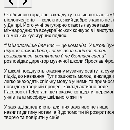
Особливою гордістю закладу тут називають ансамбль
віолончелістів — колектив, який добре знають не лише
у Дніпрі. Його учні регулярно стають лауреатами
міжнародних та всеукраїнських конкурсів і виступають
на міських культурних подіях.
“Найголовніше для нас — це команда. У школі дуже
дружня атмосфера, і саме вона надихає дітей
розвиватися, виступати й не боятися сцени”,
—
розповідає директор музичної школи Ярослав Фролов.
У школі поєднують класичну музичну освіту та сучасний
підхід до навчання. Тут працюють молоді викладачі, які
легко знаходять спільну мову з учнями та привносять
нові ідеї у творчий процес. Заклад активно веде
Facebook і Telegram, де показує концерти, перемоги
учнів та атмосферу шкільного життя.
У закладі запевняють, для них важливо не лише
навчити дитину нотам, а й допомогти їй розкритися
творчо та повірити у себе.