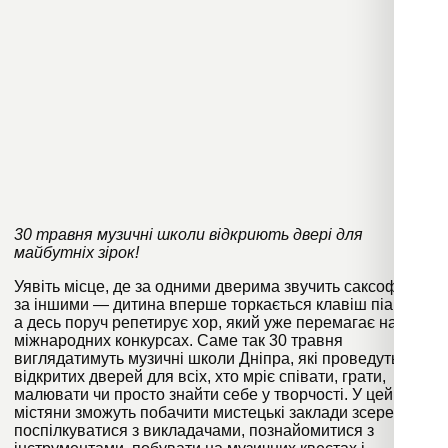
30 травня музичні школи відкриють двері для
майбутніх зірок!
Уявіть місце, де за одними дверима звучить саксофон,
за іншими — дитина вперше торкається клавіш піаніно,
а десь поруч репетирує хор, який уже перемагає на
міжнародних конкурсах. Саме так 30 травня
виглядатимуть музичні школи Дніпра, які проведуть Дні
відкритих дверей для всіх, хто мріє співати, грати,
малювати чи просто знайти себе у творчості. У цей день
містяни зможуть побачити мистецькі заклади зсередини:
поспілкуватися з викладачами, познайомитися з