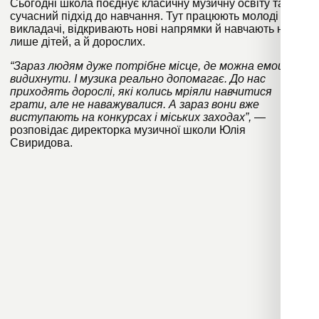
Сьогодні школа поєднує класичну музичну освіту та
сучасний підхід до навчання. Тут працюють молоді
викладачі, відкривають нові напрямки й навчають не
лише дітей, а й дорослих.
“Зараз людям дуже потрібне місце, де можна емоційно
видихнути. І музика реально допомагає. До нас
приходять дорослі, які колись мріяли навчитися
грати, але не наважувалися. А зараз вони вже
виступають на конкурсах і міських заходах”,
—
розповідає директорка музичної школи Юлія
Свиридова.