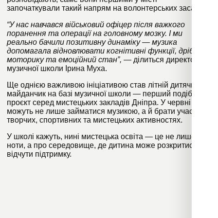
започаткували такий напрям на волонтерських засадах.
“У нас навчався військовий офіцер після важкого
поранення та операції на головному мозку. І ми
реально бачили позитивну динаміку — музика
допомагала відновлювати когнітивні функції, дрібну
моторику та емоційний стан”,
— ділиться директорка
музичної школи Ірина Муха.
Ще однією важливою ініціативою став літній дитячий
майданчик на базі музичної школи — перший подібний
проєкт серед мистецьких закладів Дніпра. У червні діти
можуть не лише займатися музикою, а й брати участь у
творчих, спортивних та мистецьких активностях.
У школі кажуть, нині мистецька освіта — це не лише про
ноти, а про середовище, де дитина може розкритися та
відчути підтримку.