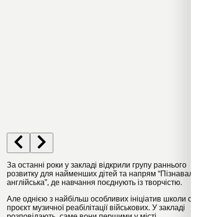
За останні роки у закладі відкрили групу раннього
розвитку для найменших дітей та напрям “Пізнавальна
англійська”, де навчання поєднують із творчістю.
Але однією з найбільш особливих ініціатив школи став
проєкт музичної реабілітації військових. У закладі
розповідають, саме вони першими у місті