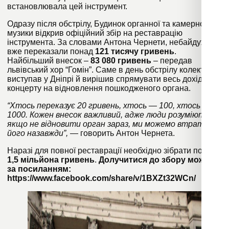
встановлювала цей інструмент.
Одразу після обстрілу, Будинок органної та камерної
музики відкрив офіційний збір на реставрацію
інструмента. За словами Антона Чернети, небайдужі
вже переказали понад
121 тисячу гривень
.
Найбільший внесок –
83 080 гривень
– передав
львівський хор “Гомін”. Саме в день обстрілу колектив
виступав у Дніпрі й вирішив спрямувати весь дохід від
концерту на відновлення пошкодженого органа.
“Хтось переказує 20 гривень, хтось — 100, хтось —
1000. Кожен внесок важливий, адже люди розуміють:
якщо не відновити орган зараз, ми можемо втратити
його назавжди”,
— говорить Антон Чернета.
Наразі для повної реставрації необхідно зібрати понад
1,5 мільйона гривень
.
Долучитися до збору можна
за посиланням:
https://www.facebook.com/share/v/1BXZt32WCn/