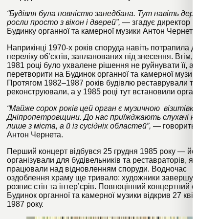
“Будівля була повністю занедбана. Тут навіть дерева
росли просто з вікон і дверей”,
— згадує директор
Будинку органної та камерної музики Антон Чернета.
Наприкінці 1970-х років споруда навіть потрапила до
переліку об’єктів, запланованих під знесення. Втім, у
1981 році було ухвалене рішення не руйнувати її, а
перетворити на Будинок органної та камерної музики.
Протягом 1982–1987 років будівлю реставрували та
реконструювали, а у 1985 році тут встановили орган.
“Майже сорок років цей орган є музичною візитівкою
Дніпропетровщини. До нас приїжджають слухачі не
лише з міста, а й із сусідніх областей”,
— говорить
Антон Чернета.
Перший концерт відбувся 25 грудня 1985 року — його
організували для будівельників та реставраторів, які
працювали над відновленням споруди. Водночас
оздоблення храму ще тривало: художники завершували
розпис стін та інтер’єрів. Повноцінний концертний сезон
Будинок органної та камерної музики відкрив 27 квітня
1987 року.