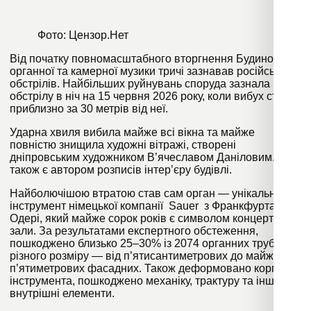
Фото: Цензор.Нет
Від початку повномасштабного вторгнення Будинок
органної та камерної музики тричі зазнавав російських
обстрілів. Найбільших руйнувань споруда зазнала після
обстрілу в ніч на 15 червня 2026 року, коли вибух стався
приблизно за 30 метрів від неї.
Ударна хвиля вибила майже всі вікна та майже
повністю знищила художні вітражі, створені
дніпровським художником В’ячеславом Даніловим. Він
також є автором розписів інтер’єру будівлі.
Найболючішою втратою став сам орган — унікальний
інструмент німецької компанії Sauer з Франкфурта-на-
Одері, який майже сорок років є символом концертної
зали. За результатами експертного обстеження,
пошкоджено близько 25–30% із 2074 органних труб
різного розміру — від п’ятисантиметрових до майже
п’ятиметрових фасадних. Також деформовано корпус
інструмента, пошкоджено механіку, трактуру та інші
внутрішні елементи.