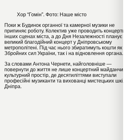
Хор “Гомін”. Фото: Наше місто
Поки ж Будинок органної та камерної музики не
припиняє роботу. Колектив уже проводить концерти на
інших сценах міста, а до Дня Незалежності планує
великий благодійний концерт у Дніпровському
метрополітені. Під час нього збиратимуть кошти як для
Збройних сил України, так і на відновлення органа.
За словами Антона Чернети, найголовніше —
повернути до життя не лише концертний майданчик, а й
культурний простір, де десятиліттями виступали
професійні музиканти та вихованці мистецьких шкіл
Дніпра.