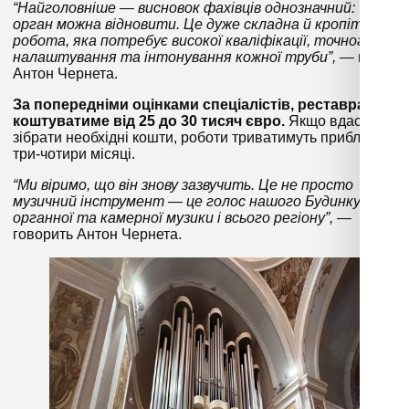
“Найголовніше — висновок фахівців однозначний:
орган можна відновити. Це дуже складна й кропітка
робота, яка потребує високої кваліфікації, точного
налаштування та інтонування кожної труби”,
— каже
Антон Чернета.
За попередніми оцінками спеціалістів, реставрація
коштуватиме від 25 до 30 тисяч євро.
Якщо вдасться
зібрати необхідні кошти, роботи триватимуть приблизно
три-чотири місяці.
“Ми віримо, що він знову зазвучить. Це не просто
музичний інструмент — це голос нашого Будинку
органної та камерної музики і всього регіону”,
—
говорить Антон Чернета.