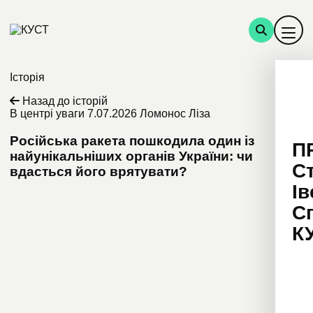
Історія
Назад до історій
В центрі уваги
7.07.2026
Ломонос Ліза
Російська ракета пошкодила один із
П
найунікальніших органів України: чи
С
вдасться його врятувати?
Ів
С
К