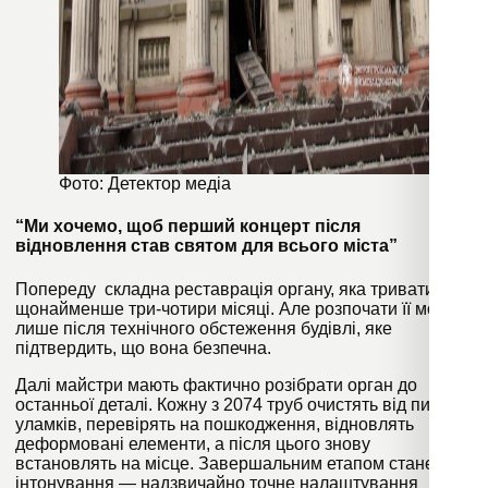
Фото: Детектор медіа
“Ми хочемо, щоб перший концерт після
відновлення став святом для всього міста”
Попереду складна реставрація органу, яка триватиме
щонайменше три-чотири місяці. Але розпочати її можна
лише після технічного обстеження будівлі, яке
підтвердить, що вона безпечна.
Далі майстри мають фактично розібрати орган до
останньої деталі. Кожну з 2074 труб очистять від пилу й
уламків, перевірять на пошкодження, відновлять
деформовані елементи, а після цього знову
встановлять на місце. Завершальним етапом стане
інтонування — надзвичайно точне налаштування