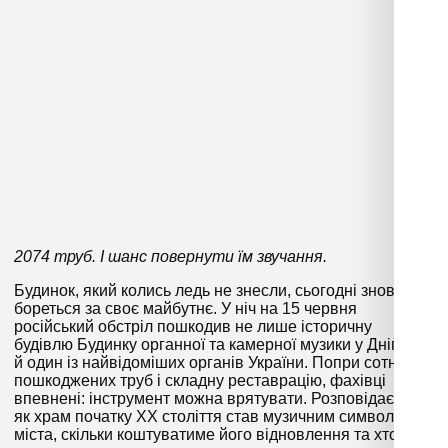
2074 труб. І шанс повернути їм звучання.
Будинок, який колись ледь не знесли, сьогодні знову
бореться за своє майбутнє. У ніч на 15 червня
російський обстріл пошкодив не лише історичну
будівлю Будинку органної та камерної музики у Дніпрі, а
й один із найвідоміших органів України. Попри сотні
пошкоджених труб і складну реставрацію, фахівці
впевнені: інструмент можна врятувати. Розповідаємо,
як храм початку ХХ століття став музичним символом
міста, скільки коштуватиме його відновлення та хто вже