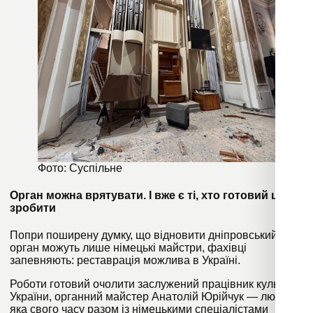
Фото: Суспільне
Орган можна врятувати. І вже є ті, хто готовий це
зробити
Попри поширену думку, що відновити дніпровський
орган можуть лише німецькі майстри, фахівці
запевняють: реставрація можлива в Україні.
Роботи готовий очолити заслужений працівник культури
України, органний майстер Анатолій Юрійчук — людина,
яка свого часу разом із німецькими спеціалістами