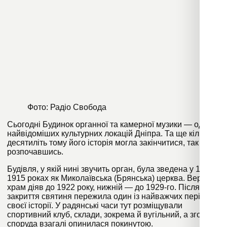
Фото: Радіо Свобода
Сьогодні Будинок органної та камерної музики — одна з
найвідоміших культурних локацій Дніпра. Та ще кілька
десятиліть тому його історія могла закінчитися, так і не
розпочавшись.
Будівля, у якій нині звучить орган, була зведена у 1913–
1915 роках як Миколаївська (Брянська) церква. Верхній
храм діяв до 1922 року, нижній — до 1929-го. Після
закриття святиня пережила один із найважчих періодів
своєї історії. У радянські часи тут розміщували
спортивний клуб, склади, зокрема й вугільний, а згодом
споруда взагалі опинилася покинутою.