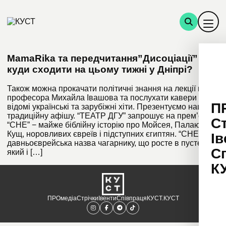
MamaRika та передчитання”Дисоціації” −
куди сходити на цьому тижні у Дніпрі?
Також можна прокачати політичні знання на лекції від
професора Михайла Івашова та послухати кавери на
П
відомі українські та зарубіжні хіти. Презентуємо нашу
традиційну афішу. “ТЕАТР ДГУ” запрошує на прем’єру
С
“СНЕ” − майже біблійну історію про Мойсея, Палаючий
Кущ, норовливих євреїв і підступних єгиптян. “СНЕ” − це
Ів
давньоєврейська назва чагарнику, що росте в пустелі,
С
який і […]
К
ПРОмедіа
Стрічки
Івенти
Співпраця
КУСТ.КУСТ