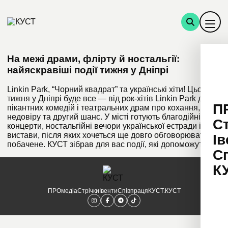
На межі драми, флірту й ностальгії:
найяскравіші події тижня у Дніпрі
Linkin Park, “Чорний квадрат” та українські хіти! Цього
тижня у Дніпрі буде все — від рок-хітів Linkin Park до
П
пікантних комедій і театральних драм про кохання,
недовіру та другий шанс. У місті готують благодійні
С
концерти, ностальгійні вечори української естради і
вистави, після яких хочеться ще довго обговорювати
Ів
побачене. КУСТ зібрав для вас події, які допоможуть […]
С
К
ПРОмедіа
Стрічки
Івенти
Співпраця
КУСТ.КУСТ