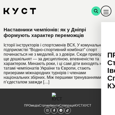
Наставники чемпіонів: як у Дніпрі
формують характер переможців
Історії інструкторів і спортсменів ВСК. У комунальному
підприємстві “Водно-спортивний комбінат” спорт
П
починається не з медалей, а з довіри. Сюди приводять
ще дошкільнят — за дисципліною, впевненістю та
С
характером. Минають роки, і ці самі діти виходять на
татамі чемпіонатів України та Європи, стають
Ів
призерами міжнародних турнірів і членами
С
національних збірних. Між першими тренуваннями і
п’єдесталом завжди […]
К
ПРОмедіа
Стрічки
Івенти
Співпраця
КУСТ.КУСТ