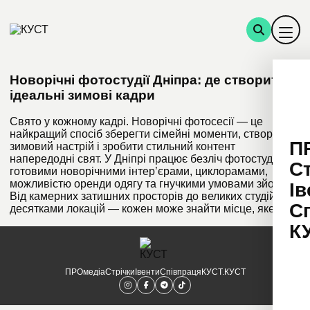
Новорічні фотостудії Дніпра: де створити
ідеальні зимові кадри
Свято у кожному кадрі. Новорічні фотосесії — це
найкращий спосіб зберегти сімейні моменти, створити
П
зимовий настрій і зробити стильний контент
напередодні свят. У Дніпрі працює безліч фотостудій із
С
готовими новорічними інтер’єрами, циклорамами,
можливістю оренди одягу та гнучкими умовами зйомок.
Ів
Від камерних затишних просторів до великих студій із
С
десятками локацій — кожен може знайти місце, яке […]
К
ПРОмедіа
Стрічки
Івенти
Співпраця
КУСТ.КУСТ