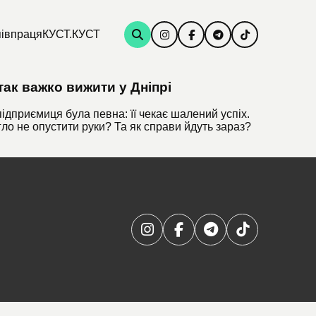
івпраця
КУСТ.КУСТ
так важко вижити у Дніпрі
ідприємиця була певна: її чекає шалений успіх.
ло не опустити руки? Та як справи йдуть зараз?