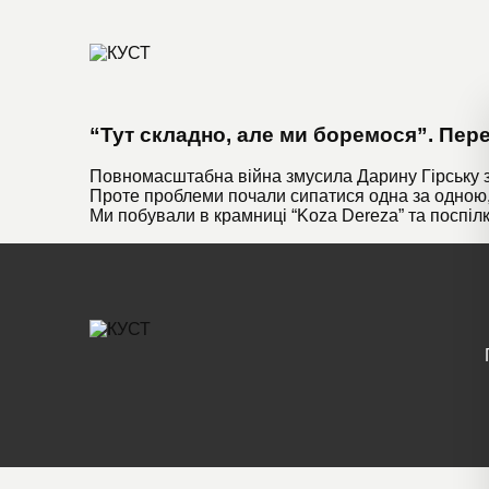
“Тут складно, але ми боремося”. Перес
Повномасштабна війна змусила Дарину Гірську зак
Проте проблеми почали сипатися одна за одною, 
Ми побували в крамниці “Koza Dereza” та поспіл