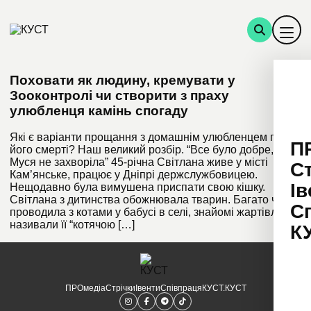
Поховати як людину, кремувати у
Зооконтролі чи створити з праху
улюбленця камінь спогаду
Які є варіанти прощання з домашнім улюбленцем після
П
його смерті? Наш великий розбір. “Все було добре, поки
Муся не захворіла” 45-річна Світлана живе у місті
С
Кам’янське, працює у Дніпрі держслужбовицею.
Ів
Нещодавно була вимушена приспати свою кішку.
Світлана з дитинства обожнювала тварин. Багато часу
С
проводила з котами у бабусі в селі, знайомі жартівливо
називали її “котячою […]
К
ПРОмедіа
Стрічки
Івенти
Співпраця
КУСТ.КУСТ