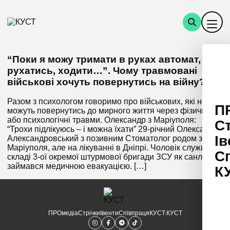
“Поки я можу тримати в руках автомат,
рухатись, ходити…”. Чому травмовані
військові хочуть повернутись на війну?
Разом з психологом говоримо про військових, які не
П
можуть повернутись до мирного життя через фізичні
або психологічні травми. Олександр з Маріуполя:
С
“Трохи підлікуюсь – і можна їхати” 29-річний Олександр
Ів
Александровський з позивним Стоматолог родом з
Маріуполя, але на лікуванні в Дніпрі. Чоловік служив у
С
складі 3-ої окремої штурмової бригади ЗСУ як санлікар,
займався медичною евакуацією. […]
К
ПРОмедіа
Стрічки
Івенти
Співпраця
КУСТ.КУСТ