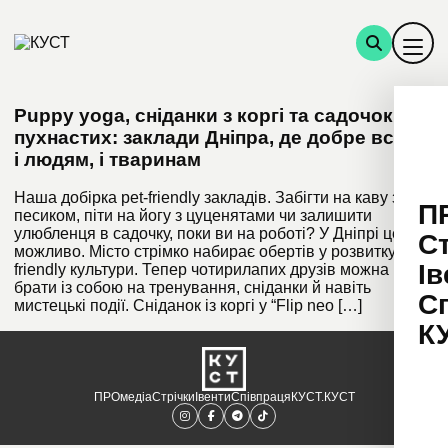
Puppy yoga, сніданки з коргі та садочок для
пухнастих: заклади Дніпра, де добре всім –
і людям, і тваринам
Наша добірка pet-friendly закладів. Забігти на каву з
П
песиком, піти на йогу з цуценятами чи залишити
улюбленця в садочку, поки ви на роботі? У Дніпрі це
С
можливо. Місто стрімко набирає обертів у розвитку pet-
Ів
friendly культури. Тепер чотирилапих друзів можна
брати із собою на тренування, сніданки й навіть
С
мистецькі події. Сніданок із коргі у “Flip neo […]
К
ПРОмедіа
Стрічки
Івенти
Співпраця
КУСТ.КУСТ