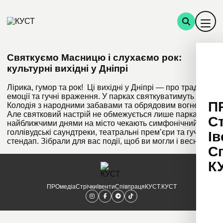
Святкуємо Масницю і слухаємо рок:
культурні вихідні у Дніпрі
Лірика, гумор та рок! Ці вихідні у Дніпрі — про традиції,
емоції та гучні враження. У парках святкуватимуть
П
Колодія з народними забавами та обрядовим вогнем.
Але святковий настрій не обмежується лише парками:
С
найближчими днями на місто чекають симфонічний рок,
голлівудські саундтреки, театральні прем’єри та гучний
Ів
стендап. Зібрали для вас події, щоб ви могли і весну […]
С
К
ПРОмедіа
Стрічки
Івенти
Співпраця
КУСТ.КУСТ