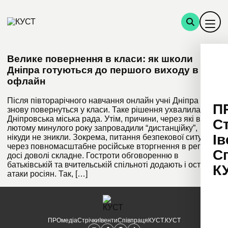
Велике повернення в класи: як школи
Дніпра готуються до першого виходу в
офлайн
Після півторарічного навчання онлайн учні Дніпра
П
знову повернуться у класи. Таке рішення ухвалила
Дніпровська міська рада. Утім, причини, через які в
С
лютому минулого року запровадили “дистанційку”,
Ів
нікуди не зникли. Зокрема, питання безпекової ситуації
через повномасштабне російське вторгнення в регіоні
С
досі доволі складне. Гостроти обговоренню в
батьківській та вчительській спільноті додають і останні
К
атаки росіян. Так, […]
ПРОмедіа
Стрічки
Івенти
Співпраця
КУСТ.КУСТ