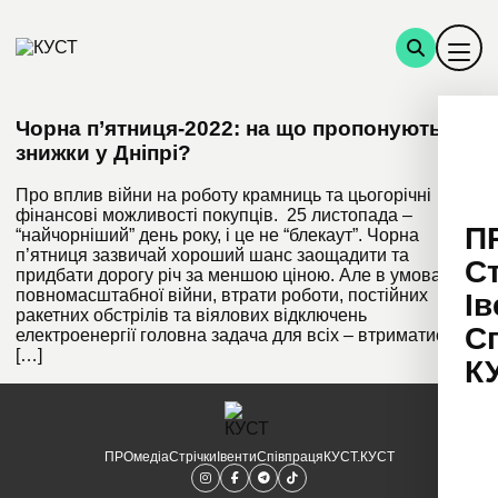
Чорна п’ятниця-2022: на що пропонують
знижки у Дніпрі?
Про вплив війни на роботу крамниць та цьогорічні
фінансові можливості покупців. 25 листопада –
П
“найчорніший” день року, і це не “блекаут”. Чорна
п’ятниця зазвичай хороший шанс заощадити та
С
придбати дорогу річ за меншою ціною. Але в умовах
повномасштабної війни, втрати роботи, постійних
Ів
ракетних обстрілів та віялових відключень
С
електроенергії головна задача для всіх – втриматись на
[…]
К
ПРОмедіа
Стрічки
Івенти
Співпраця
КУСТ.КУСТ