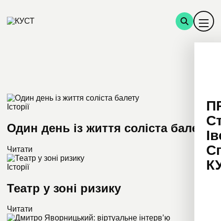
П
Історії
С
Один день із життя соліста балету
Ів
С
Читати
К
Історії
Театр у зоні ризику
Читати