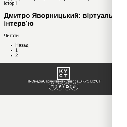
Історії
Дмитро Яворницький: віртуальне
інтерв’ю
Читати
Назад
1
2
ПРОмедіа
Стрічки
Івенти
Співпраця
КУСТ.КУСТ