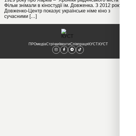
Фільм знімали в кіностудії ім. Довженка. З 2012 року
Довженко-Центр показує українське німе кіно з
сучасними […]
ПРОмедіа
Стрічки
Івенти
Співпраця
КУСТ.КУСТ