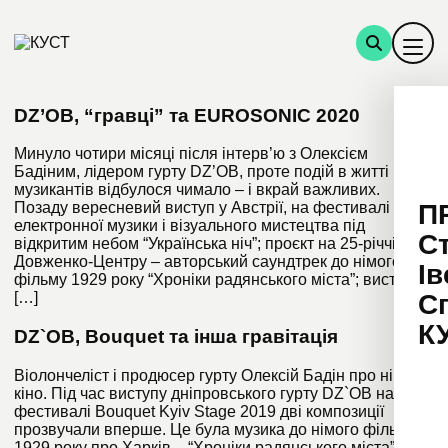
DZ’OB, “гравці” та EUROSONIC 2020
Минуло чотири місяці після інтерв’ю з Олексієм
Бадіним, лідером гурту DZ’OB, проте подій в житті
музикантів відбулося чимало – і вкрай важливих.
П
Позаду вересневий виступ у Австрії, на фестивалі
електронної музики і візуального мистецтва під
С
відкритим небом “Українська ніч”; проєкт на 25-річчі
Довженко-Центру – авторський саундтрек до німого
Ів
фільму 1929 року “Хроніки радянського міста”; виступи
С
[…]
К
DZ`OB, Bouquet та інша гравітація
Віолончеліст і продюсер гурту Олексій Бадін про німе
кіно. Під час виступу дніпровського гурту DZ`OB на
фестивалі Bouquet Kyiv Stage 2019 дві композиції
прозвучали вперше. Це була музика до німого фільму
1929 року про Харків – “Хроніки радянського міста”.