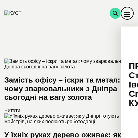
П
С
Замість офісу – іскри та метал:
Ів
чому зварювальники з Дніпра
С
сьогодні на вагу золота
К
Читати
У їхніх руках дерево оживає: як у