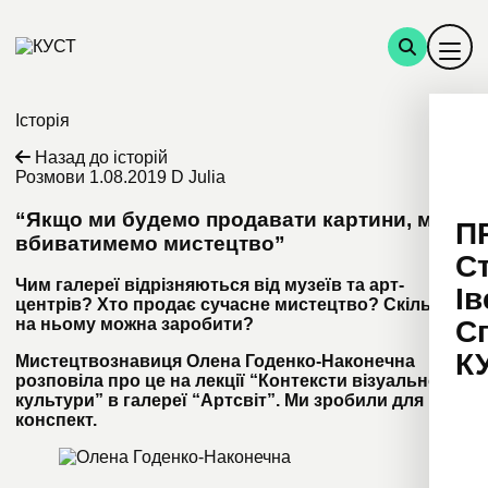
Історія
Назад до історій
Розмови
1.08.2019
D Julia
“Якщо ми будемо продавати картини, ми
П
вбиватимемо мистецтво”
С
Чим галереї відрізняються від музеїв та арт-
Ів
центрів? Хто продає сучасне мистецтво? Скільки
С
на ньому можна заробити?
К
Мистецтвознавиця Олена Годенко-Наконечна
розповіла про це на лекції “Контексти візуальної
культури” в галереї “Артсвіт”. Ми зробили для вас
конспект.