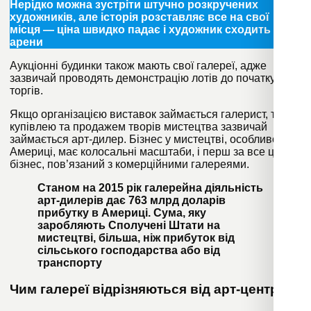
Нерідко можна зустріти штучно розкручених
художників, але історія розставляє все на свої
місця — ціна швидко падає і художник сходить з
арени
Аукціонні будинки також мають свої галереї, адже
зазвичай проводять демонстрацію лотів до початку
торгів.
Якщо організацією виставок займається галерист, то
купівлею та продажем творів мистецтва зазвичай
займається арт-дилер. Бізнес у мистецтві, особливо в
Америці, має колосальні масштаби, і перш за все це
бізнес, пов’язаний з комерційними галереями.
Станом на 2015 рік галерейна діяльність
арт-дилерів дає 763 млрд доларів
прибутку в Америці.
Сума, яку
заробляють Сполучені Штати на
мистецтві, більша, ніж прибуток від
сільського господарства або від
транспорту
Чим галереї відрізняються від арт-центрів?