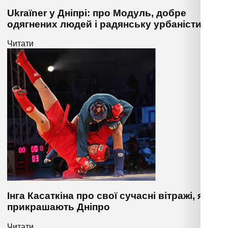
Ukraïner у Дніпрі: про Модуль, добре
одягнених людей і радянську урбаністику
Читати
Інга Касаткіна про свої сучасні вітражі, які
прикрашають Дніпро
Читати