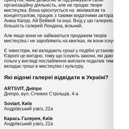
організаційну діяльність, але не продає твори
мистецтва. Вона орієнтується на мінімалізм та
концептуалізм, працює з такими видатними авторами як
Аниш Капур, Ай Вейвей та інші. Вхід у цю галерею, як і у
більшість галерей Лондона, вільний.
Але якщо вони не займаються продажем творів
мистецтва і не заробляють на квитках, як вони існують?
Є інвестори, які вкладають гроші у подібні установи. У
Європі це вигідно, тому що існують закони, які дають
пільги у вигляді послаблення виплати податків тим, хто
вкладає гроші в мистецтво і культуру.
Які відомі галереї відвідати в Україні?
ARTSVIT, Дніпро
Дніпро, вул. Січових Стрільців, 4-а
Soviart, Київ
Андріївський узвіз, 22а
Карась Галерея, Київ
Андріївський узвіз, 22а