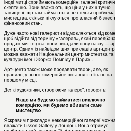
Іноді митці сприймають комерційні галереї критично та
скептично. Вони вважають, що ціни у них штучно
завищені, що там займаються не стільки проблемами
мистецтва, скільки піклуються про власний бізнес та
фінансовий стан.
Дуже часто нові галеристи відмовляються від комерції. І
щоб відійти від терміну «галерея», який передбачає
продаж мистецтва, вони вигадали нову назву — арт-
центр. Одним із найвідоміших прикладів арт-центрів
можна вважати Національний центр мистецтва та
культури імені Жоржа Помпіду в Парижі.
Арт-центр також може продавати твори, але, як
правило, у нього комерційне питання стоїть не на
першому місці.
Деякі художники, створюючи галереї, говорять:
Якщо ми будемо займатися виключно
комерцією, ми будемо вбивати саме
мистецтво
Яскравим прикладом некомерційної галереї можна
вважати Lisson Gallery у Лондоні. Вона отримує
прибуток, який дозволяє їй підтримувати свою