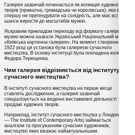
Галерея зазвичай починається як колекція художніх
творів (приватна, громадська чи королівська), яка може
спершу не претендувати на солідність, але має всі
шанси вирости до масштабів музею.
Яскравим прикладом переходу від формату галереї до
музею можна назвати Український Нацiональний музей
«Київська картинна галерея». На момент створення у
1922 році ця установа була галереєю сучасного
мистецтва. В основу інституції була покладена колекція
Федора Терещенка.
Чим галерея відрізняється від інституту
сучасного мистецтва?
В інституті сучасного мистецтва на перше місце
ставлять дослідження, а галерея зазвичай
спеціалізується на веденні виставкової діяльності та
продажі художніх творів.
Наприклад, інститут сучасного мистецтва у Лондоні (ICA
— The Institute of Contemporary Arts) займається
аналізом та просуванням сучасних художників,
мистецтво яких вважає найактуальнішим.