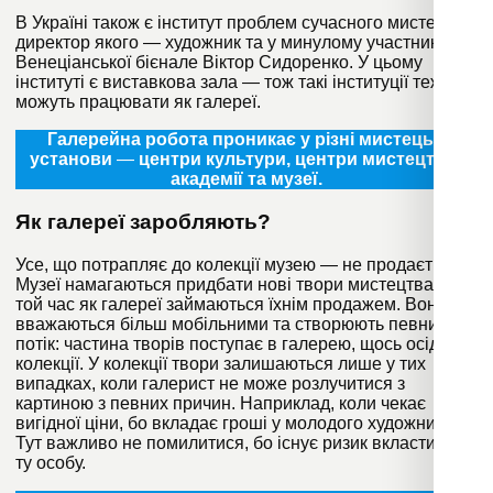
В Україні також є інститут проблем сучасного мистецтва,
директор якого — художник та у минулому участник
Венеціанської бієнале Віктор Сидоренко. У цьому
інституті є виставкова зала — тож такі інституції теж
можуть працювати як галереї.
Галерейна робота проникає у різні мистецькі
установи
—
центри культури, центри мистецтва і
академії та музеї.
Як галереї заробляють?
Усе, що потрапляє до колекції музею — не продається.
Музеї намагаються придбати нові твори мистецтва, у
той час як галереї займаються їхнім продажем. Вони
вважаються більш мобільними та створюють певний
потік: частина творів поступає в галерею, щось осідає в
колекції. У колекції твори залишаються лише у тих
випадках, коли галерист не може розлучитися з
картиною з певних причин. Наприклад, коли чекає
вигідної ціни, бо вкладає гроші у молодого художника.
Тут важливо не помилитися, бо існує ризик вкласти не в
ту особу.