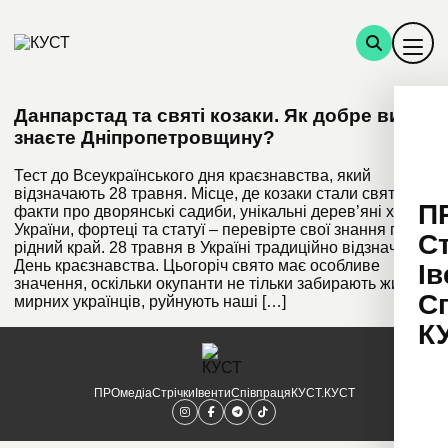
Данпарстад та святі козаки. Як добре ви
знаєте Дніпропетровщину?
Тест до Всеукраїнського дня краєзнавства, який
відзначають 28 травня. Місце, де козаки стали святими,
П
факти про дворянські садиби, унікальні дерев’яні храми
України, фортеці та статуї – перевірте свої знання про
С
рідний край. 28 травня в Україні традиційно відзначають
День краєзнавства. Цьогоріч свято має особливе
Ів
значення, оскільки окупанти не тільки забирають життя
С
мирних українців, руйнують наші […]
К
ПРОмедіа
Стрічки
Івенти
Співпраця
КУСТ.КУСТ