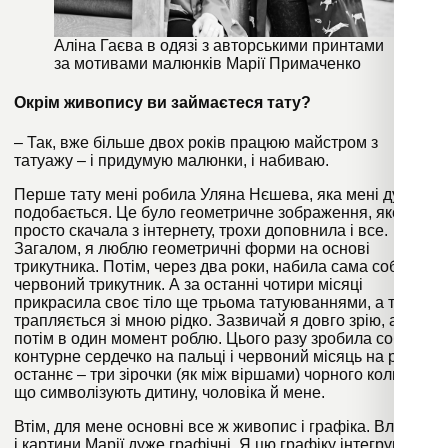
Аліна Гаєва в одязі з авторськими принтами
за мотивами малюнків Марії Примаченко
Окрім живопису ви займаєтеся тату?
– Так, вже більше двох років працюю майстром з
татуажу – і придумую малюнки, і набиваю.
Перше тату мені робила Уляна Нєшева, яка мені дуже
подобається. Це було геометричне зображення, яке я
просто скачала з інтернету, трохи доповнила і все.
Загалом, я люблю геометричні форми на основі
трикутника. Потім, через два роки, набила сама собі
червоний трикутник. А за останні чотири місяці
прикрасила своє тіло ще трьома татуюваннями, а таке
трапляється зі мною рідко. Зазвичай я довго зрію, а
потім в один момент роблю. Цього разу зробила собі
контурне сердечко на пальці і червоний місяць на руці, і
останнє – три зірочки (як між віршами) чорного кольору,
що символізують дитину, чоловіка й мене.
Втім, для мене основні все ж живопис і графіка. Власне,
і картини Марії дуже графічні. Я цю графіку інтегрую в