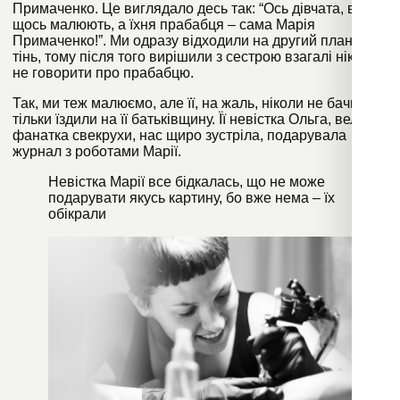
Примаченко. Це виглядало десь так: “Ось дівчата, вони
щось малюють, а їхня прабабця – сама Марія
Примаченко!”. Ми одразу відходили на другий план, у
тінь, тому після того вирішили з сестрою взагалі нікому
не говорити про прабабцю.
Так, ми теж малюємо, але її, на жаль, ніколи не бачили,
тільки їздили на її батьківщину. Її невістка Ольга, велика
фанатка свекрухи, нас щиро зустріла, подарувала
журнал з роботами Марії.
Невістка Марії все бідкалась, що не може
подарувати якусь картину, бо вже нема – їх
обікрали