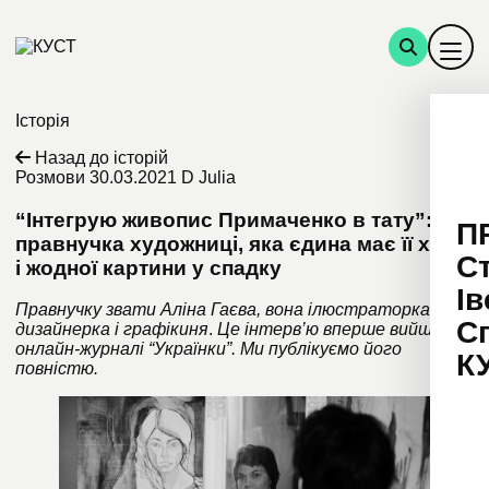
Історія
Назад до історій
Розмови
30.03.2021
D Julia
“Інтегрую живопис Примаченко в тату”:
П
правнучка художниці, яка єдина має її хист
С
і жодної картини у спадку
Ів
Правнучку звати Аліна Гаєва, вона ілюстраторка,
С
дизайнерка і графікиня
.
Це інтерв’ю вперше вийшло в
онлайн-журналі “Українки”
. Ми публікуємо його
К
повністю.