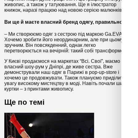
живопис, а також у татуювання. Ще я ілюстратор
книжок, наразі працюю над новою серією малюнків.
Ви ще й маєте власний бренд одягу, правильно?
– Ми створюємо одяг з сестрою під маркою Ga.EVA.
Хочемо зробити його неординарним, але при цьому
зручним. Він повсякденний, однак легко
перетворюється на вечірній: такий собі трансформер.
У Києві продаємося на маркетах “Всі. Свої”, маємо
власний шоу-рум у Дніпрі, де живе сестра. Вже
демонстрували наш одяг в Парижі в pop-up-store і
хочемо це продовжувати. Також плануємо приділити
увагу високому мистецтву в моді. Навіть почали шити
куртки – з принтами живопису.
Ще по темі