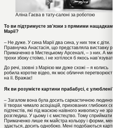
Аліна Гаєва в тату-салоні за роботою
То ви підтримуєте зв’язки з прямими нащадками
Марії?
– Не дуже. У сина Марії два сина, у них теж є діти.
Правнучка Анастасія, що представляла виставку робіт
Примаченко в Мистецькому Арсеналі, – з них. А ми такі
трохи збоку стоїмо, і не хотілося б якось нав’язуватись.
До речі, ззовні з Марією ми дуже схожі – я колись
робила коротке відео, як моє обличчя перетворюється
на її. Вражає!
Як ви розумієте картини прабабусі, є улюблені?
– Загалом вона була досить саркастичною людиною, і в
її творах чимало асоціацій, прихованих глибоких сенсів,
підтекстів, які під маскою наївного живопису не зразу і
розгледиш. У цьому і є мистецтво. Тому сприймати
Примаченко лише як майстра кольору і форми, мені
здається, досить однобоко. Мені подобаються картини