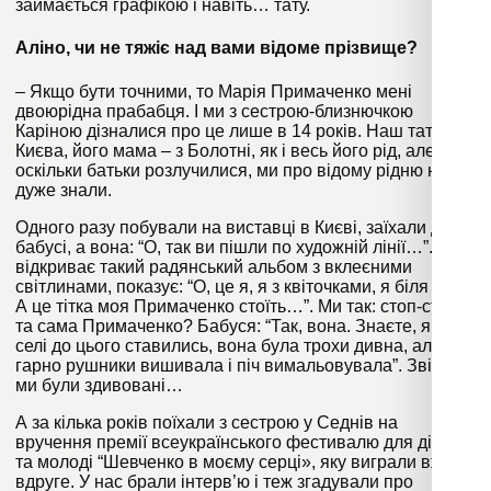
займається графікою і навіть… тату.
Аліно, чи не тяжіє над вами відоме прізвище?
– Якщо бути точними, то Марія Примаченко мені
двоюрідна прабабця. І ми з сестрою-близнючкою
Каріною дізналися про це лише в 14 років. Наш тато з
Києва, його мама – з Болотні, як і весь його рід, але
оскільки батьки розлучилися, ми про відому рідню не
дуже знали.
Одного разу побували на виставці в Києві, заїхали до
бабусі, а вона: “О, так ви пішли по художній лінії…”. І
відкриває такий радянський альбом з вклеєними
світлинами, показує: “О, це я, я з квіточками, я біля хати.
А це тітка моя Примаченко стоїть…”. Ми так: стоп-стоп,
та сама Примаченко? Бабуся: “Так, вона. Знаєте, як у
селі до цього ставились, вона була трохи дивна, але так
гарно рушники вишивала і піч вимальовувала”. Звісно,
ми були здивовані…
А за кілька років поїхали з сестрою у Седнів на
вручення премії всеукраїнського фестивалю для дітей
та молоді “Шевченко в моєму серці», яку виграли вже
вдруге. У нас брали інтерв’ю і теж згадували про