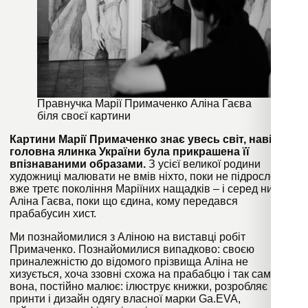
Правнучка Марії Примаченко Аліна Гаєва
біля своєї картини
Картини Марії Примаченко знає увесь світ, навіть
головна ялинка України була прикрашена її
впізнаваними образами.
З усієї великої родини
художниці малювати не вмів ніхто, поки не підросло
вже третє покоління Маріїних нащадків – і серед них
Аліна Гаєва, поки що єдина, кому передався
прабабусин хист.
Ми познайомилися з Аліною на виставці робіт
Примаченко. Познайомилися випадково: своєю
приналежністю до відомого прізвища Аліна не
хизується, хоча ззовні схожа на прабабцю і так само, як
вона, постійно малює: ілюструє книжки, розробляє
принти і дизайн одягу власної марки Ga.EVA,