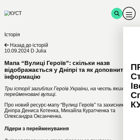
Історія
Назад до історій
10.09.2024
D Julia
Мапа “Вулиці Героїв”: скільки назв
П
відображається у Дніпрі та як доповнити
С
інформацію
Ів
Три історії загиблих Героїв України, на честь яких
С
перейменовані вулиці.
К
Про новий ресурс-мапу “Вулиці Героїв” та захисників з
Дніпра Дениса Котенка, Михайла Куратченка та
Олександра Оксанченка.
Лідери з перейменування