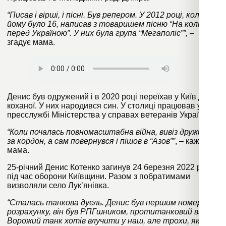
“Писав і вірші, і пісні. Був репером. У 2012 році, коли
йому було 16, написав з товаришем пісню “На коліна
перед Україною”. У них була група “Мегаполіс””,
–
згадує мама.
Денис був одружений і в 2020 році переїхав у Київ до
коханої. У них народився син. У столиці працював у
пресслужбі Міністерства у справах ветеранів України.
“Коли почалась повномасштабна війна, вивіз дружину
за кордон, а сам повернувся і пішов в “Азов””
, – каже
мама.
25-річний Денис Котенко загинув 24 березня 2022 року
під час оборони Київщини. Разом з побратимами
визволяли село Лук’янівка.
“Сталась танкова дуель. Денис був першим номером у
розрахунку, він був РПГшником, протитанковий взвод.
Ворожий танк хотів влучити у наш, але трохи, як мені