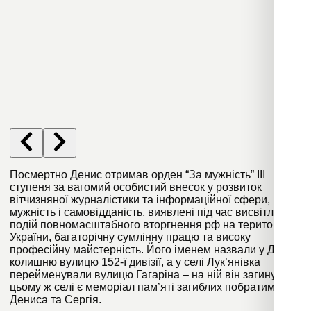
Посмертно Денис отримав орден “За мужність” III
ступеня за вагомий особистий внесок у розвиток
вітчизняної журналістики та інформаційної сфери,
мужність і самовідданість, виявлені під час висвітлення
подій повномасштабного вторгнення рф на територію
України, багаторічну сумлінну працю та високу
професійну майстерність. Його іменем назвали у Дніпрі
колишню вулицю 152-ї дивізії, а у селі Лук’янівка
перейменували вулицю Гагаріна – на ній він загинув. У
цьому ж селі є меморіал пам’яті загиблих побратимів
Дениса та Сергія.