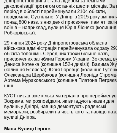
Дніпропетровщина стала лідером за темпами
деколонізації протягом останніх шести місяців. За цей
період в області перейменували 2104 об’єкти,
повідомляє
Суспільне
. У Дніпрі з 2015 року змінили
понад 800 назв, з них деякі
присвячені пам’яті загиблих
воїнів
– наприклад, вулиця Юрія Лісняка (колишня
Робкорівська).
29 липня 2024 року Дніпропетровська обласна
військова адміністрація
перейменувала одразу 292
об’єкта топонімії
. Серед них трохи більше назв,
присвячених загиблим Героям України. Зокрема, вулиці
Дениса Котенка (колишня 152-ї дивізії), Вадима Жукова
(колишня Бєляєва), Юрія Горовця (колишня Гусенка),
Олександра Щербакова (колишня Леоніда Стромцова),
Артема Мураховського (колишня Платона Петряєва) та
інші.
КУСТ писав вже кілька матеріалів про перейменування.
Зокрема, ми розповідали,
як вигадують назви для
вулиць у Дніпрі
,
навіщо демонтують радянські
меморіали
, розбирали
на честь кого та навіщо названі
вулиці Дніпра
.
Мапа Вулиці Героїв