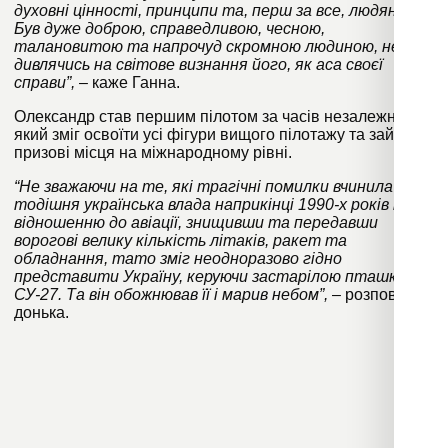
духовні цінності, принципи та, перш за все, людяність.
Був дуже доброю, справедливою, чесною,
талановитою та напрочуд скромною людиною, не
дивлячись на світове визнання його, як аса своєї
справи”,
– каже Ганна.
Олександр став першим пілотом за часів незалежності,
який зміг освоїти усі фігури вищого пілотажу та займав
призові місця на міжнародному рівні.
“Не зважаючи на те, які трагічні помилки вчинила
тодішня українська влада наприкінці 1990-х років по
відношенню до авіації, знищивши та передавши
ворогові велику кількість літаків, ракет та
обладнання, тато зміг неодноразово гідно
представити Україну, керуючи застарілою пташкою
СУ-27. Та він обожнював її і марив небом”,
– розповідає
донька.