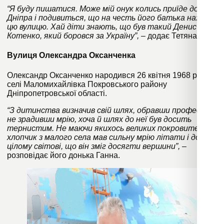
“Я буду пишатися. Може мій онук колись приїде до
Дніпра і подивиться, що на честь його батька назвали
цю вулицю. Хай діти знають, що був такий Денис
Котенко, який боровся за Україну”,
– додає Тетяна.
Вулиця Олександра Оксанченка
Олександр Оксанченко народився 26 квітня 1968 року в
селі Маломихайлівка Покровського району
Дніпропетровської області.
“З дитинства визначив свій шлях, обравши професію і
не зрадивши мрію, хоча й шлях до неї був досить
тернистим. Не маючи якихось великих покровителів,
хлопчик з малого села мав сильну мрію літати і довів
цілому світові, що він зміг досягти вершини”,
–
розповідає його донька Ганна.