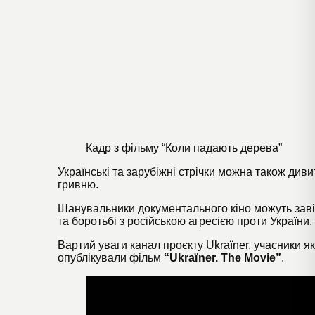
Кадр з фільму “Коли падають дерева”
Українські та зарубіжні стрічки можна також диви
гривню.
Шанувальники документального кіно можуть заві
та боротьбі з російською агресією проти України.
Вартий уваги канал проєкту
Ukraїner
, учасники я
опублікували
фільм
“Ukraїner. The Movie”
.