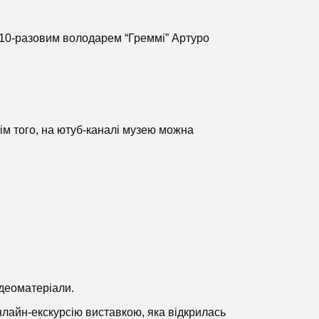
 з 10-разовим володарем “Греммі” Артуро
ім того, на
ютуб-каналі
музею можна
ідеоматеріали
.
нлайн-екскурсію
виставкою, яка відкрилась