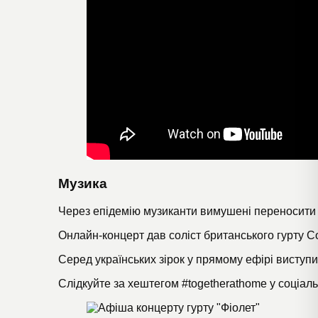
Музика
Через епідемію музиканти вимушені переносити 
Онлайн-концерт
дав соліст британського гурту C
Серед українських зірок у прямому ефірі виступ
Слідкуйте за хештегом #togetherathome у соціал