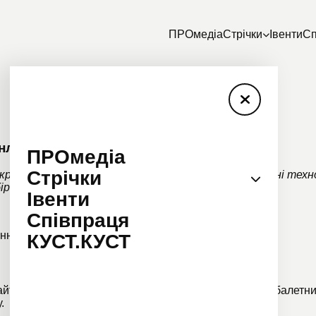
ПРОмедіа
Стрічки
Івенти
Сп
онлайн-занять для карантину
ПРОмедіа
Стрічки
акрито, а події перенесено або скасовано. Але сучасні те
ірку проєктів та подій, доступних онлайн.
Івенти
Співпраця
ання видалено)
КУСТ.КУСТ
ти відеозаписи українських театральних, оперних, балетних 
.