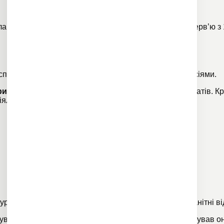
лайн
. Збереглися виступи світових зірок джазу та інтерв’ю
понати та експозиції, а також з віртуальними екскурсіями.
ританського музею
, які оцифрували частину експонатів. Кр
діяльності музею та науковців.
урів
приміщеннями та експозиціями, а також різноманітні
в
увачам змогу побачити картини Рембрандта і організував
о