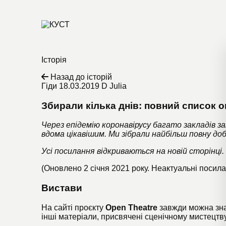
Історія
Назад до історій
Гіди
18.03.2019
D Julia
Збирали кілька днів: повний список 
Через епідемію коронавірусу багато закладів з
вдома цікавішим. Ми зібрали найбільш повну доб
Усі посилання відкриваються на новій сторінці.
(Оновлено 2 січня 2021 року. Неактуальні посил
Вистави
На
сайті
проєкту
Open Theatre
завжди можна знай
інші матеріали, присвячені сценічному мистецтву