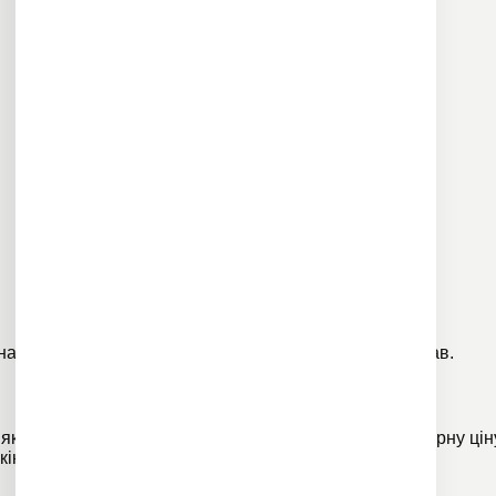
 на своєму
каналі в YouTube
відеозаписи ранніх вистав.
и яких ви могли пропустити. Платформа
Takflix
за помірну цін
н-кінотеатру з’явився фільм
“Коли падають дерева”
.