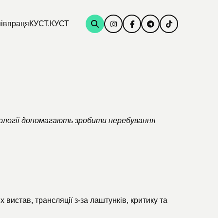
івпраця
КУСТ.КУСТ
хнології допомагають зробити перебування
вистав, трансляції з-за лаштунків, критику та