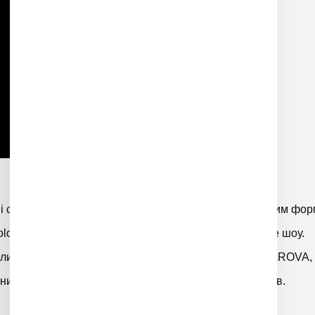
і скасовувати концерти. У цих умовах стає популярним фор
oldplay Кріс Мартін, а співак Yungblud влаштував ціле
шоу
.
или
Юлія Саніна
,
Джамала
,
Jerry Heil, YUKO, TARABAROVA
,
ьних мережах, щоб не пропускати трансляції концертів.