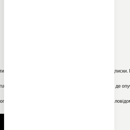
тись на сайті
Megogo
, які працюють за принципом підписки
тати на YouTube-канал кінооб’єднання
BABYLON’13
, де оп
кого організовують експедиції Україною, показують маловідом