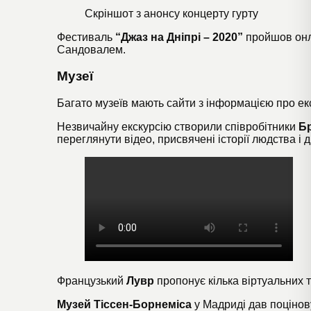
Скріншот з
анонсу концерту гурту
Фестиваль
“Джаз на Дніпрі – 2020”
пройшов
он
Сандовалем.
Музеї
Багато музеїв мають сайти з інформацією про екс
Незвичайну
екскурсію
створили співробітники
Б
переглянути відео, присвячені історії людства і 
Французький
Лувр
пропонує кілька
віртуальних т
Музей Тіссен-Борнеміса
у Мадриді дав поцінов