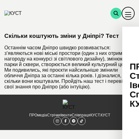
Скільки коштують зміни у Дніпрі? Тест
Останнім часом Дніпро швидко розвивається:
з’являються нові міські простори (один з них отримав
нагороду на конкурсі зі світлового дизайну), змінюються
П
парки й сквери, створюється великий культурний центр.
Ми подивились, які проєкти найсильніше змінили
С
обличчя Дніпра за останні кілька років. І дізналися,
скільки вони коштували. Пройдіть наш тест і перевірте
Ів
свої знання про Дніпро (або інтуїцію).
С
К
ПРОмедіа
Стрічки
Івенти
Співпраця
КУСТ.КУСТ